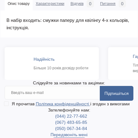
0
0
Опис товару
Характеристики
Відгуків
Питання
В набір входить: смужки паперу для квілінгу 4-х кольорів,
інструкція.
Га
Надійність
Ті
Більше 10 років досвіду роботи
ви
Слідкуйте за новинками та акціями:
Підпишіться
Я прочитав
Політика конфіденційності
і згоден з вимогами
Зателефонуйте нам:
(044) 22-77-662
(067) 483-65-85
(050) 067-34-84
Передзвоніть мені