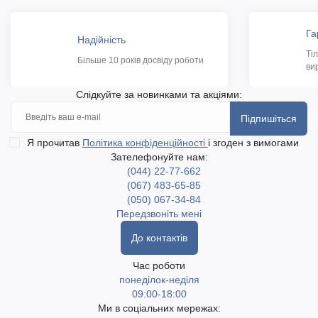
Га
Надійність
Ті
Більше 10 років досвіду роботи
ви
Слідкуйте за новинками та акціями:
Підпишіться
Я прочитав
Політика конфіденційності
і згоден з вимогами
Зателефонуйте нам:
(044) 22-77-662
(067) 483-65-85
(050) 067-34-84
Передзвоніть мені
До контактів
Час роботи
понеділок-неділя
09:00-18:00
Ми в соціальних мережах: