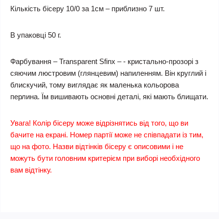
Кількість бісеру 10/0 за 1см – приблизно 7 шт.
В упаковці 50 г.
Фарбування – Transparent Sfinx – - кристально-прозорі з
сяючим люстровим (глянцевим) напиленням. Він круглий і
блискучий, тому виглядає як маленька кольорова
перлина. Їм вишивають основні деталі, які мають блищати.
Увага! Колір бісеру може відрізнятись від того, що ви
бачите на екрані. Номер партії може не співпадати із тим,
що на фото. Назви відтінків бісеру є описовими і не
можуть бути головним критерієм при виборі необхідного
вам відтінку.