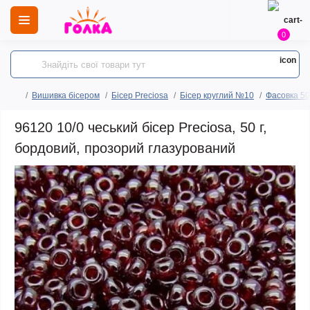
0
Вишивка бісером
Бісер Preciosa
Бісер круглий №10
Фасовка 50
96120 10/0 чеський бісер Preciosa, 50 г,
бордовий, прозорий глазурований