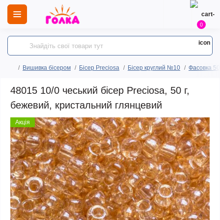
0
Вишивка бісером
Бісер Preciosa
Бісер круглий №10
Фасовка 50
48015 10/0 чеський бісер Preciosa, 50 г,
бежевий, кристальний глянцевий
Акція