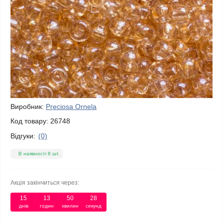
Виробник:
Preciosa Ornela
Код товару:
26748
Відгуки:
(0)
В наявності 8 шт.
Акція закінчиться через:
15
13
50
28
днів
годин
хвилин
секунд