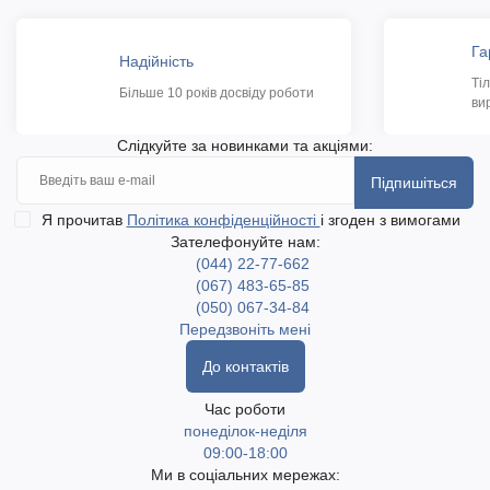
Га
Надійність
Ті
Більше 10 років досвіду роботи
ви
Слідкуйте за новинками та акціями:
Підпишіться
Я прочитав
Політика конфіденційності
і згоден з вимогами
Зателефонуйте нам:
(044) 22-77-662
(067) 483-65-85
(050) 067-34-84
Передзвоніть мені
До контактів
Час роботи
понеділок-неділя
09:00-18:00
Ми в соціальних мережах: