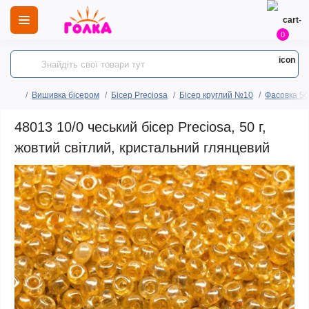
0
Вишивка бісером
Бісер Preciosa
Бісер круглий №10
Фасовка 50
48013 10/0 чеський бісер Preciosa, 50 г,
жовтий світлий, кристальний глянцевий