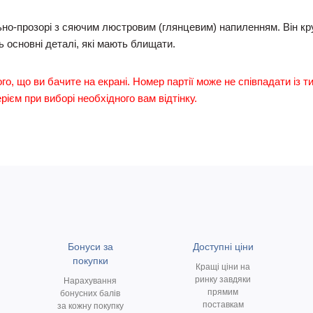
льно-прозорі з сяючим люстровим (глянцевим) напиленням. Він кр
 основні деталі, які мають блищати.
ого, що ви бачите на екрані. Номер партії може не співпадати із т
ієм при виборі необхідного вам відтінку.
Бонуси за
Доступні ціни
покупки
Кращі ціни на
ринку завдяки
Нарахування
прямим
бонусних балів
поставкам
за кожну покупку