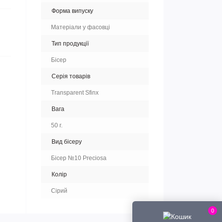
Форма випуску
Матеріали у фасовці
Тип продукції
Бісер
Серія товарів
Transparent Sfinx
Вага
50 г.
Вид бісеру
Бісер №10 Preciosa
Колір
Сірий
0