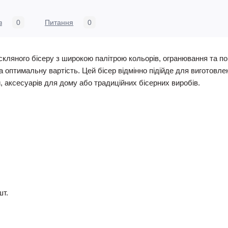
в
0
Питання
0
скляного бісеру з широкою палітрою кольорів, огранювання та по
та оптимальну вартість. Цей бісер відмінно підійде для виготовлен
й, аксесуарів для дому або традиційних бісерних виробів.
шт.