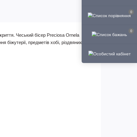
0
0
криття. Чеський бісер Preciosa Ornela
ня біжутерії, предметів хобі, різдвяних