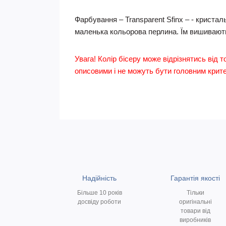
Фарбування – Transparent Sfinx – - криста
маленька кольорова перлина. Їм вишивають
Увага! Колір бісеру може відрізнятись від т
описовими і не можуть бути головним критер
Надійність
Гарантія якості
Більше 10 років
Тільки
досвіду роботи
оригінальні
товари від
виробників