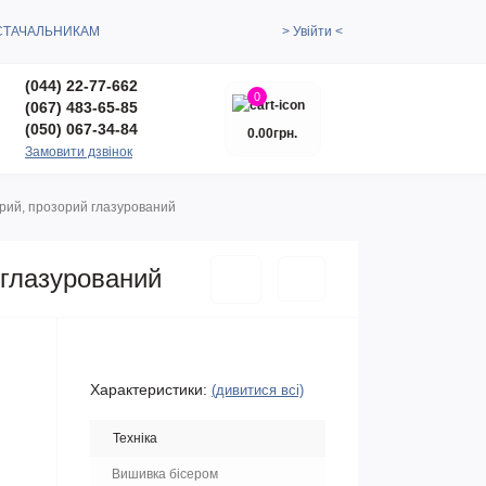
СТАЧАЛЬНИКАМ
> Увійти <
(044) 22-77-662
0
(067) 483-65-85
(050) 067-34-84
0.00грн.
Замовити дзвінок
сірий, прозорий глазурований
й глазурований
Характеристики:
(дивитися всі)
Техніка
Вишивка бісером