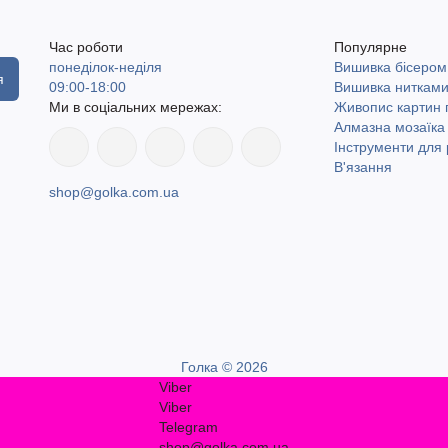
Час роботи
Популярне
понеділок-неділя
Вишивка бісером
я
09:00-18:00
Вишивка ниткам
Ми в соціальних мережах:
Живопис картин
Алмазна мозаїка
Інструменти для 
В'язання
shop@golka.com.ua
Голка © 2026
Viber
Viber
Telegram
shop@golka.com.ua