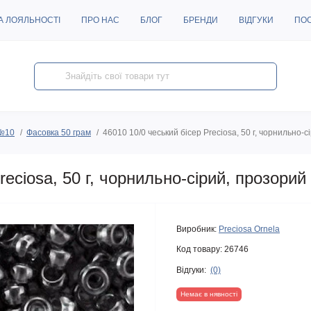
А ЛОЯЛЬНОСТІ
ПРО НАС
БЛОГ
БРЕНДИ
ВІДГУКИ
ПО
 №10
Фасовка 50 грам
46010 10/0 чеський бісер Preciosa, 50 г, чорнильно-
reciosa, 50 г, чорнильно-сірий, прозори
Виробник:
Preciosa Ornela
Код товару:
26746
Відгуки:
(0)
Немає в нявності