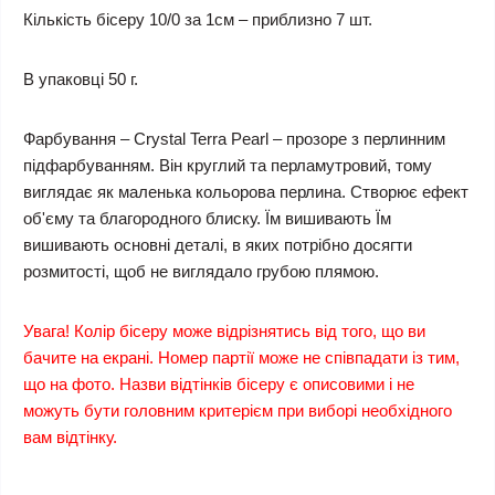
Кількість бісеру 10/0 за 1см – приблизно 7 шт.
В упаковці 50 г.
Фарбування – Crystal Terra Pearl – прозоре з перлинним
підфарбуванням. Він круглий та перламутровий, тому
виглядає як маленька кольорова перлина. Створює ефект
об'єму та благородного блиску. Їм вишивають Їм
вишивають основні деталі, в яких потрібно досягти
розмитості, щоб не виглядало грубою плямою.
Увага! Колір бісеру може відрізнятись від того, що ви
бачите на екрані. Номер партії може не співпадати із тим,
що на фото. Назви відтінків бісеру є описовими і не
можуть бути головним критерієм при виборі необхідного
вам відтінку.