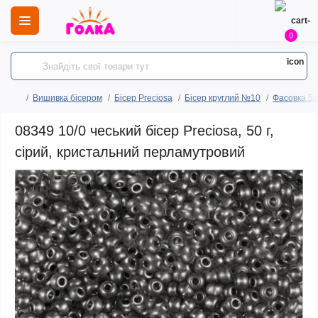
0
Вишивка бісером
Бісер Preciosa
Бісер круглий №10
Фасовка 50
08349 10/0 чеський бісер Preciosa, 50 г,
сірий, кристальний перламутровий