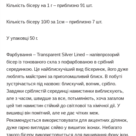
Кількість бісеру на 1 г – приблизно 91 шт.
Кількість бісеру 10/0 за 1см – приблизно 7 шт.
У упаковці 50 г.
Фарбування – Transparent Silver Lined – напівпрозорий
бісер із тонованого скла з пофарбованою в срібний
серединкою. Це найблискучіший вид бісеринок, його дуже
люблять майстрині за приголомшливий блиск. В побуті
зустрічається під назвою: блискучий, вогник, срібло.
Завдяки сріблястій серединці намистинки виблискують,
але з часом, швидше за все, потьмяніють, хоча загалом
цей тип намистин стійкий до світлової та хімічної дії. У
вишивці він помітний, але не дає чітких меж.
Рекомендується використовувати для акцентних ділянок,
дуже гарно виглядає сяйво у вишитих іконах. Небагато
такого бісеру використовується для вишивання фону ікон.