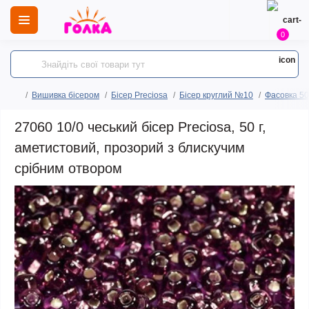
0
Вишивка бісером
Бісер Preciosa
Бісер круглий №10
Фасовка 50
27060 10/0 чеський бісер Preciosa, 50 г,
аметистовий, прозорий з блискучим
срібним отвором