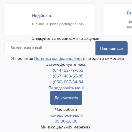
Га
Надійність
Ті
Більше 10 років досвіду роботи
ви
Слідкуйте за новинками та акціями:
Підпишіться
Я прочитав
Політика конфіденційності
і згоден з вимогами
Зателефонуйте нам:
(044) 22-77-662
(067) 483-65-85
(050) 067-34-84
Передзвоніть мені
До контактів
Час роботи
понеділок-неділя
09:00-18:00
Ми в соціальних мережах: