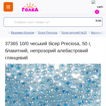
0
Вишивка бісером
Бісер Preciosa
Бісер круглий №10
Фасовка 50
37365 10/0 чеський бісер Preciosa, 50 г,
блакитний, непрозорий алебастровий
глянцевий