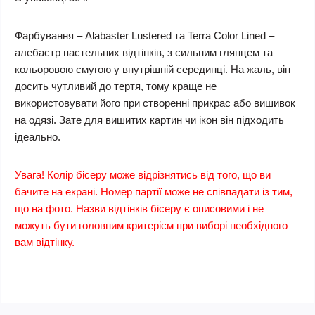
Фарбування – Alabaster Lustered та Terra Color Lined –
алебастр пастельних відтінків, з сильним глянцем та
кольоровою смугою у внутрішній серединці. На жаль, він
досить чутливий до тертя, тому краще не
використовувати його при створенні прикрас або вишивок
на одязі. Зате для вишитих картин чи ікон він підходить
ідеально.
Увага! Колір бісеру може відрізнятись від того, що ви
бачите на екрані. Номер партії може не співпадати із тим,
що на фото. Назви відтінків бісеру є описовими і не
можуть бути головним критерієм при виборі необхідного
вам відтінку.