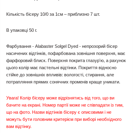
Кількість бісеру 10/0 за 1см – приблизно 7 шт.
В упаковці 50 г.
Фарбування - Alabaster Solgel Dyed - непрозорий бісер
насичених відтінків, пофарбована зовнішня поверхня, має
фарфоровий блиск. Поверхня покрита глазур'ю, а рахунок
цього колір має пастельні відтінки. Покриття відносно
стійке до зовнішніх впливів: вологості, стирання, але
потрапляння прямих сонячних променів краще уникати.
Увага! Колір бісеру може відрізнятись від того, що ви
бачите на екрані. Номер партії може не співпадати із тим,
що на фото. Назви відтінків бісеру є описовими і не
можуть бути головним критерієм при виборі необхідного
вам відтінку.