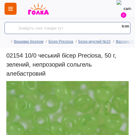
0
Вишивка бісером
Бісер Preciosa
Бісер круглий №10
Фасовка 50
02154 10/0 чеський бісер Preciosa, 50 г,
зелений, непрозорий сольгель
алебастровий