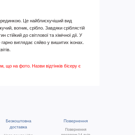
 серединкою. Це найблискучіший вид
учий, вогник, срібло. Завдяки сріблястій
стійкий до світлової та хімічної дії. У
 гарно виглядає сяйво у вишитих іконах.
ітів.
им, що на фото. Назви відтінків бісеру є
Безкоштовна
Повернення
доставка
Повернення