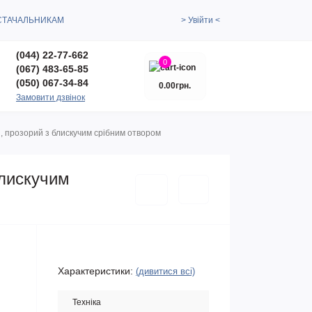
СТАЧАЛЬНИКАМ
> Увійти <
(044) 22-77-662
0
(067) 483-65-85
(050) 067-34-84
0.00грн.
Замовити дзвінок
ий, прозорий з блискучим срібним отвором
блискучим
Характеристики:
(дивитися всі)
Техніка