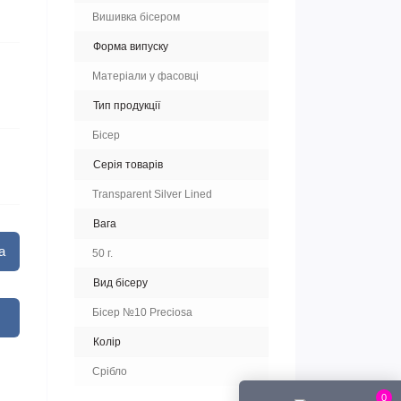
Вишивка бісером
Форма випуску
Матеріали у фасовці
Тип продукції
Бісер
Серія товарів
Transparent Silver Lined
Вага
а
50 г.
Вид бісеру
Бісер №10 Preciosa
Колір
Срібло
0