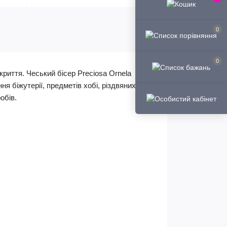
0
0
криття. Чеський бісер Preciosa Ornela
ня біжутерії, предметів хобі, різдвяних
обів.