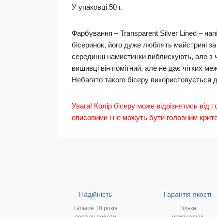
У упаковці 50 г.
Фарбування – Transparent Silver Lined – н
бісеринок, його дуже люблять майстрині за
серединці намистинки виблискують, але з ча
вишивці він помітний, але не дає чітких м
Небагато такого бісеру використовується дл
Увага! Колір бісеру може відрізнятись від т
описовими і не можуть бути головним критер
Надійність
Гарантія якості
Більше 10 років
Тільки