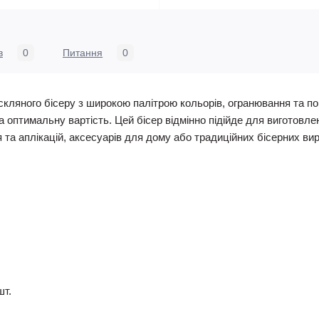
в
0
Питання
0
скляного бісеру з широкою палітрою кольорів, огранювання та по
та оптимальну вартість. Цей бісер відмінно підійде для виготовлен
я та аплікацій, аксесуарів для дому або традиційних бісерних вир
шт.