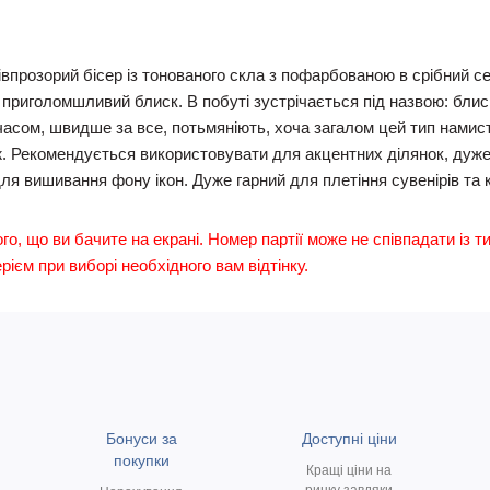
апівпрозорий бісер із тонованого скла з пофарбованою в срібний
 приголомшливий блиск. В побуті зустрічається під назвою: блиск
сом, швидше за все, потьмяніють, хоча загалом цей тип намистин 
еж. Рекомендується використовувати для акцентних ділянок, дуже
я вишивання фону ікон. Дуже гарний для плетіння сувенірів та кв
ого, що ви бачите на екрані. Номер партії може не співпадати із т
ієм при виборі необхідного вам відтінку.
Бонуси за
Доступні ціни
покупки
Кращі ціни на