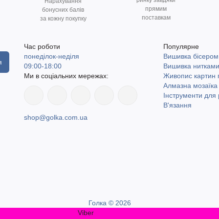
ринку завдяки
Нарахування
прямим
бонусних балів
поставкам
за кожну покупку
Час роботи
Популярне
понеділок-неділя
Вишивка бісером
я
09:00-18:00
Вишивка ниткам
Ми в соціальних мережах:
Живопис картин
Алмазна мозаїка
Інструменти для 
В'язання
shop@golka.com.ua
Голка © 2026
Viber