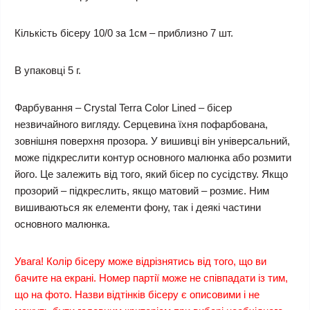
Кількість бісеру 10/0 за 1см – приблизно 7 шт.
В упаковці 5 г.
Фарбування – Crystal Terra Color Lined – бісер
незвичайного вигляду. Серцевина їхня пофарбована,
зовнішня поверхня прозора. У вишивці він універсальний,
може підкреслити контур основного малюнка або розмити
його. Це залежить від того, який бісер по сусідству. Якщо
прозорий – підкреслить, якщо матовий – розмиє. Ним
вишиваються як елементи фону, так і деякі частини
основного малюнка.
Увага! Колір бісеру може відрізнятись від того, що ви
бачите на екрані. Номер партії може не співпадати із тим,
що на фото. Назви відтінків бісеру є описовими і не