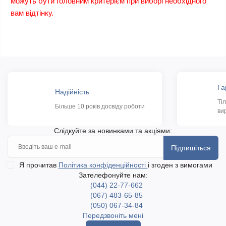
можуть бути головним критерієм при виборі необхідного
вам відтінку.
Га
Надійність
Ті
Більше 10 років досвіду роботи
ви
Слідкуйте за новинками та акціями:
Підпишіться
Я прочитав
Політика конфіденційності
і згоден з вимогами
Зателефонуйте нам:
(044) 22-77-662
(067) 483-65-85
(050) 067-34-84
Передзвоніть мені