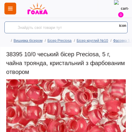
0
Вишивка бісером
Бісер Preciosa
Бісер круглий №10
Фасовка 5 
38395 10/0 чеський бісер Preciosa, 5 г,
чайна троянда, кристальний з фарбованим
отвором