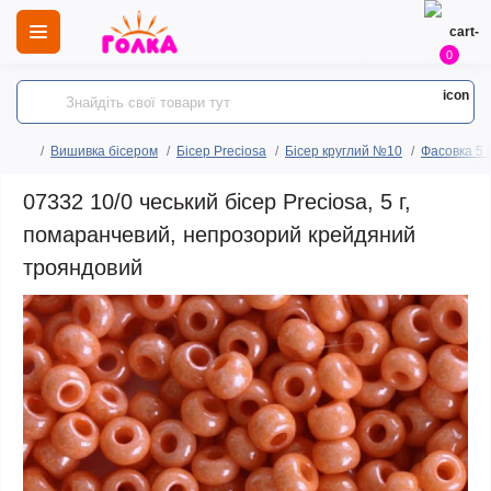
0
Вишивка бісером
Бісер Preciosa
Бісер круглий №10
Фасовка 5 
07332 10/0 чеський бісер Preciosa, 5 г,
помаранчевий, непрозорий крейдяний
трояндовий