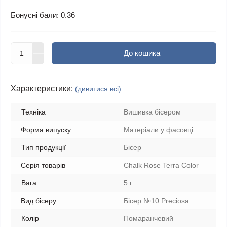
Бонусні бали: 0.36
До кошика
Характеристики:
(дивитися всі)
Техніка
Вишивка бісером
Форма випуску
Матеріали у фасовці
Тип продукції
Бісер
Серія товарів
Chalk Rose Terra Color
Вага
5 г.
Вид бісеру
Бісер №10 Preciosa
Колір
Помаранчевий