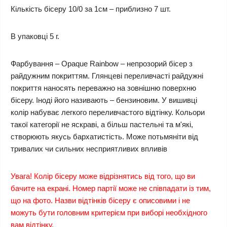
Кількість бісеру 10/0 за 1см – приблизно 7 шт.
В упаковці 5 г.
Фарбування – Opaque Rainbow – непрозорий бісер з
райдужним покриттям. Глянцеві переливчасті райдужні
покриття наносять переважно на зовнішню поверхню
бісеру. Іноді його називають – бензиновим. У вишивці
колір набуває легкого переливчастого відтінку. Кольори
такої категорії не яскраві, а більш пастельні та м'які,
створюють якусь бархатистість. Може потьмяніти від
тривалих чи сильних несприятливих впливів
Увага! Колір бісеру може відрізнятись від того, що ви
бачите на екрані. Номер партії може не співпадати із тим,
що на фото. Назви відтінків бісеру є описовими і не
можуть бути головним критерієм при виборі необхідного
вам відтінку.