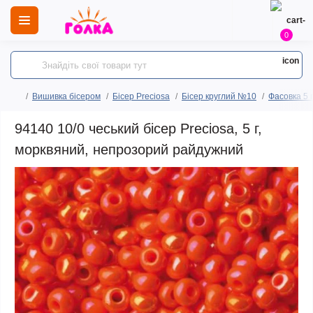
0
Вишивка бісером
Бісер Preciosa
Бісер круглий №10
Фасовка 5 
94140 10/0 чеський бісер Preciosa, 5 г,
морквяний, непрозорий райдужний