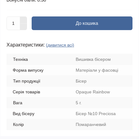
До кошика
Характеристики:
(дивитися всі)
Техніка
Вишивка бісером
Форма випуску
Матеріали у фасовці
Тип продукції
Бісер
Серія товарів
Opaque Rainbow
Вага
5 г.
Вид бісеру
Бісер №10 Preciosa
Колір
Помаранчевий