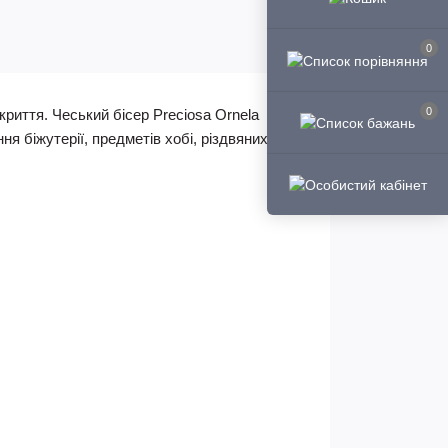
0
0
криття. Чеський бісер Preciosa Ornela
ня біжутерії, предметів хобі, різдвяних