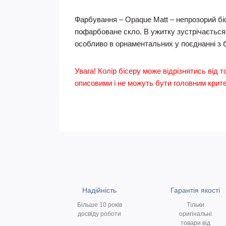
Фарбування – Opaque Matt – непрозорий бі
пофарбоване скло. В ужитку зустрічається 
особливо в орнаментальних у поєднанні з б
Увага! Колір бісеру може відрізнятись від т
описовими і не можуть бути головним критер
Надійність
Гарантія якості
Більше 10 років
Тільки
досвіду роботи
оригінальні
товари від