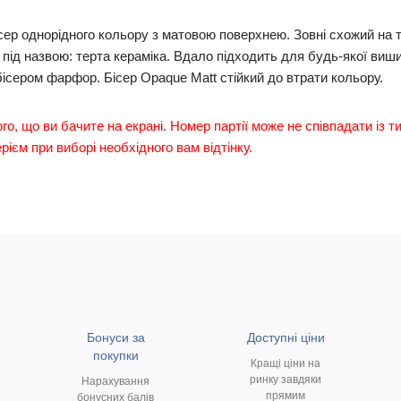
сер однорідного кольору з матовою поверхнею. Зовні схожий на 
під назвою: терта кераміка. Вдало підходить для будь-якої виши
ісером фарфор. Бісер Opaque Matt стійкий до втрати кольору.
ого, що ви бачите на екрані. Номер партії може не співпадати із т
ієм при виборі необхідного вам відтінку.
Бонуси за
Доступні ціни
покупки
Кращі ціни на
ринку завдяки
Нарахування
прямим
бонусних балів