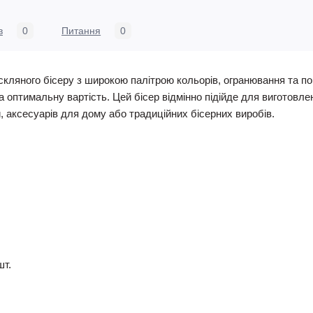
в
0
Питання
0
скляного бісеру з широкою палітрою кольорів, огранювання та по
та оптимальну вартість. Цей бісер відмінно підійде для виготовлен
й, аксесуарів для дому або традиційних бісерних виробів.
шт.