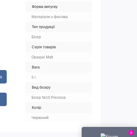
Форма випуску
Матеріали у фасовці
Тип продукції
Бісер
Серія товарів
Opaque Matt
Вага
а
5 г.
Вид бісеру
Бісер №10 Preciosa
Колір
Червоний
0