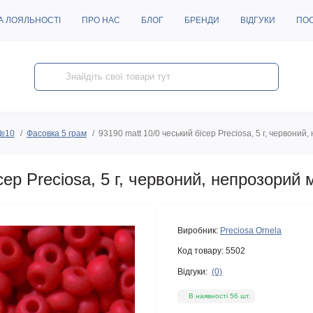
А ЛОЯЛЬНОСТІ
ПРО НАС
БЛОГ
БРЕНДИ
ВІДГУКИ
ПО
 №10
Фасовка 5 грам
93190 matt 10/0 чеський бісер Preciosa, 5 г, червони
сер Preciosa, 5 г, червоний, непрозорий
Виробник:
Preciosa Ornela
Код товару:
5502
Відгуки:
(0)
В наявності 56 шт.