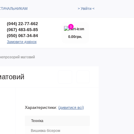
СТАЧАЛЬНИКАМ
> Увійти <
(044) 22-77-662
0
(067) 483-65-85
(050) 067-34-84
0.00грн.
Замовити дзвінок
й, непрозорий матовий
 матовий
Характеристики:
(дивитися всі)
Техніка
Вишивка бісером