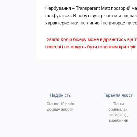
Фарбування – Transparent Matt прозорий м
шліфується. В побуті зустрічається під на
характеристики, не линяє і не вигорає на с
Увага! Колір бісеру може відрізнятись від т
описові і не можуть бути головним критеріє
Надійність
Гарантія якості
Більше 10 років
Тільки
досвіду роботи
оригінальні
товари від
виробників