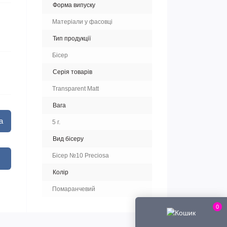
Форма випуску
Матеріали у фасовці
Тип продукції
Бісер
Серія товарів
Transparent Matt
Вага
а
5 г.
Вид бісеру
Бісер №10 Preciosa
Колір
Помаранчевий
0