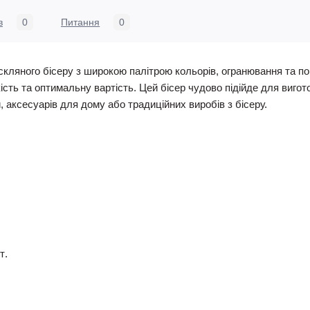
в
0
Питання
0
скляного бісеру з широкою палітрою кольорів,
огранювання
та по
кість та
оптимальну
вартість
. Цей бісер чудово підійде для вигот
й, аксесуарів для дому або традиційних виробів з бісеру.
т
.