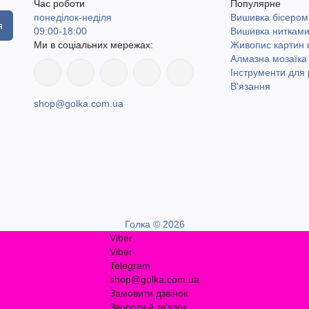
Час роботи
Популярне
понеділок-неділя
Вишивка бісером
я
09:00-18:00
Вишивка ниткам
Ми в соціальних мережах:
Живопис картин
Алмазна мозаїка
Інструменти для 
В'язання
shop@golka.com.ua
Голка © 2026
Viber
Viber
Telegram
shop@golka.com.ua
Замовити дзвінок
Зворотній зв'язок