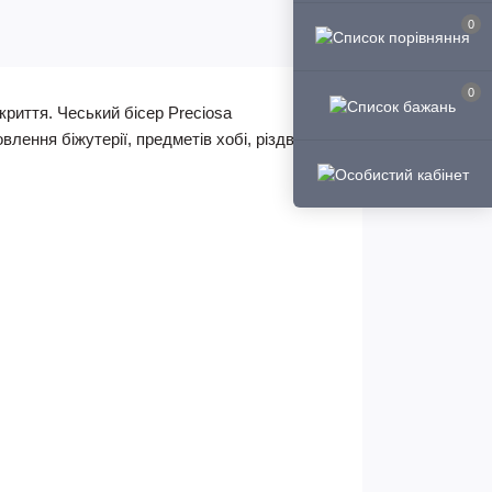
0
0
криття
.
Чеський бісер
Preciosa
овлення біжутерії, предметів хобі, різдвяних