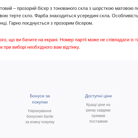
атовий – прозорий бісер з тонованого скла з шорсткою матовою п
звою терте скло. Фарба знаходиться усередині скла. Особливість
онці. Гарно поєднується з прозорим бісером.
ого, що ви бачите на екрані. Номер партії може не співпадати із т
м при виборі необхідного вам відтінку.
Бонуси за
Доступні ціни
покупки
Кращі ціни на
ринку завдяки
Нарахування
прямим
бонусних балів
поставкам
за кожну покупку