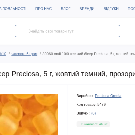
А ЛОЯЛЬНОСТІ
ПРО НАС
БЛОГ
БРЕНДИ
ВІДГУКИ
ПО
 №10
Фасовка 5 грам
80060 matt 10/0 чеський бісер Preciosa, 5 г, жовтий 
сер Preciosa, 5 г, жовтий темний, прозо
Виробник:
Preciosa Ornela
Код товару:
5479
Відгуки:
(0)
В наявності 46 шт.