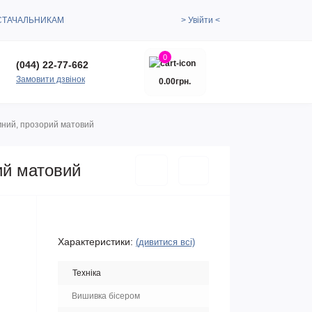
СТАЧАЛЬНИКАМ
> Увійти <
0
(044) 22-77-662
Замовити дзвінок
0.00грн.
темний, прозорий матовий
рий матовий
Характеристики:
(дивитися всі)
Техніка
Вишивка бісером