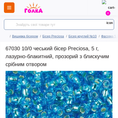
0
Вишивка бісером
Бісер Preciosa
Бісер круглий №10
Фасовка 5 
67030 10/0 чеський бісер Preciosa, 5 г,
лазурно-блакитний, прозорий з блискучим
срібним отвором