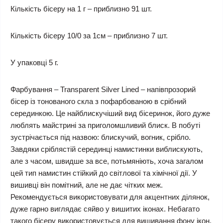
Кількість бісеру на 1 г – приблизно 91 шт.
Кількість бісеру 10/0 за 1см – приблизно 7 шт.
У упаковці 5 г.
Фарбування – Transparent Silver Lined – напівпрозорий
бісер із тонованого скла з пофарбованою в срібний
серединкою. Це найблискучіший вид бісеринок, його дуже
люблять майстрині за приголомшливий блиск. В побуті
зустрічається під назвою: блискучий, вогник, срібло.
Завдяки сріблястій серединці намистинки виблискують,
але з часом, швидше за все, потьмяніють, хоча загалом
цей тип намистин стійкий до світлової та хімічної дії. У
вишивці він помітний, але не дає чітких меж.
Рекомендується використовувати для акцентних ділянок,
дуже гарно виглядає сяйво у вишитих іконах. Небагато
такого бісеру використовується для вишивання фону ікон.