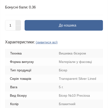
Бонусні бали: 0.36
До кошика
Характеристики:
(дивитися всі)
Техніка
Вишивка бісером
Форма випуску
Матеріали у фасовці
Тип продукції
Бісер
Серія товарів
Transparent Silver Lined
Вага
5 г.
Вид бісеру
Бісер №10 Preciosa
Колір
Блакитний