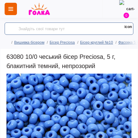
0
Вишивка бісером
Бісер Preciosa
Бісер круглий №10
Фасовка 5 
63080 10/0 чеський бісер Preciosa, 5 г,
блакитний темний, непрозорий