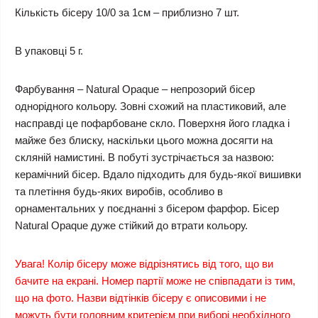
Кількість бісеру 10/0 за 1см – приблизно 7 шт.
В упаковці 5 г.
Фарбування – Natural Opaque – непрозорий бісер
однорідного кольору. Зовні схожий на пластиковий, але
насправді це пофарбоване скло. Поверхня його гладка і
майже без блиску, наскільки цього можна досягти на
скляній намистині. В побуті зустрічається за назвою:
керамічний бісер. Вдало підходить для будь-якої вишивки
та плетіння будь-яких виробів, особливо в
орнаментальних у поєднанні з бісером фарфор. Бісер
Natural Opaque дуже стійкий до втрати кольору.
Увага! Колір бісеру може відрізнятись від того, що ви
бачите на екрані. Номер партії може не співпадати із тим,
що на фото. Назви відтінків бісеру є описовими і не
можуть бути головним критерієм при виборі необхідного