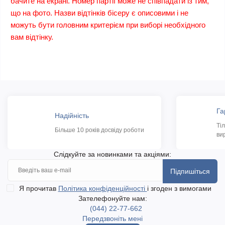
бачите на екрані. Номер партії може не співпадати із тим,
що на фото. Назви відтінків бісеру є описовими і не
можуть бути головним критерієм при виборі необхідного
вам відтінку.
Га
Надійність
Ті
Більше 10 років досвіду роботи
ви
Слідкуйте за новинками та акціями:
Підпишіться
Я прочитав
Політика конфіденційності
і згоден з вимогами
Зателефонуйте нам:
(044) 22-77-662
Передзвоніть мені