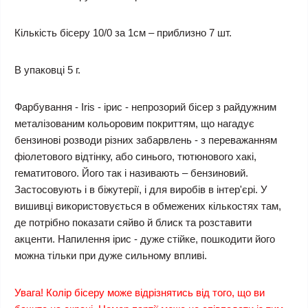
Кількість бісеру 10/0 за 1см – приблизно 7 шт.
В упаковці 5 г.
Фарбування - Iris - ірис - непрозорий бісер з райдужним
металізованим кольоровим покриттям, що нагадує
бензинові розводи різних забарвлень - з переважанням
фіолетового відтінку, або синього, тютюнового хакі,
гематитового. Його так і називають – бензиновий.
Застосовують і в біжутерії, і для виробів в інтер'єрі. У
вишивці використовується в обмежених кількостях там,
де потрібно показати сяйво й блиск та розставити
акценти. Напилення ірис - дуже стійке, пошкодити його
можна тільки при дуже сильному впливі.
Увага! Колір бісеру може відрізнятись від того, що ви