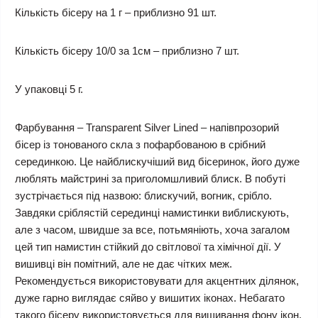
Кількість бісеру на 1 г – приблизно 91 шт.
Кількість бісеру 10/0 за 1см – приблизно 7 шт.
У упаковці 5 г.
Фарбування – Transparent Silver Lined – напівпрозорий
бісер із тонованого скла з пофарбованою в срібний
серединкою. Це найблискучіший вид бісеринок, його дуже
люблять майстрині за приголомшливий блиск. В побуті
зустрічається під назвою: блискучий, вогник, срібло.
Завдяки сріблястій серединці намистинки виблискують,
але з часом, швидше за все, потьмяніють, хоча загалом
цей тип намистин стійкий до світлової та хімічної дії. У
вишивці він помітний, але не дає чітких меж.
Рекомендується використовувати для акцентних ділянок,
дуже гарно виглядає сяйво у вишитих іконах. Небагато
такого бісеру використовується для вишивання фону ікон.