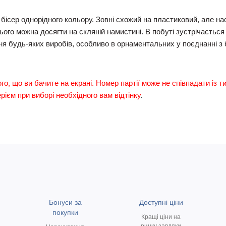
 бісер однорідного кольору. Зовні схожий на пластиковий, але н
цього можна досягти на скляній намистині. В побуті зустрічається
ня будь-яких виробів, особливо в орнаментальних у поєднанні з
ого, що ви бачите на екрані. Номер партії може не співпадати із т
ієм при виборі необхідного вам відтінку
.
Бонуси за
Доступні ціни
покупки
Кращі ціни на