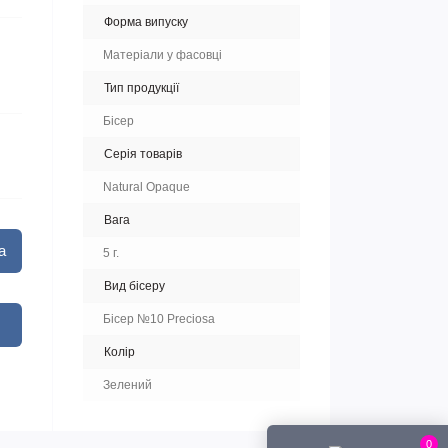
Форма випуску
Матеріали у фасовці
Тип продукції
Бісер
Серія товарів
Natural Opaque
Вага
а
5 г.
Вид бісеру
Бісер №10 Preciosa
Колір
Зелений
0