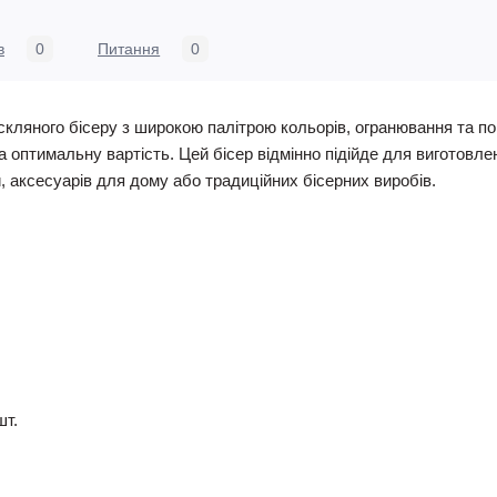
в
0
Питання
0
скляного бісеру з широкою палітрою кольорів, огранювання та по
та оптимальну вартість. Цей бісер відмінно підійде для виготовлен
й, аксесуарів для дому або традиційних бісерних виробів.
шт.