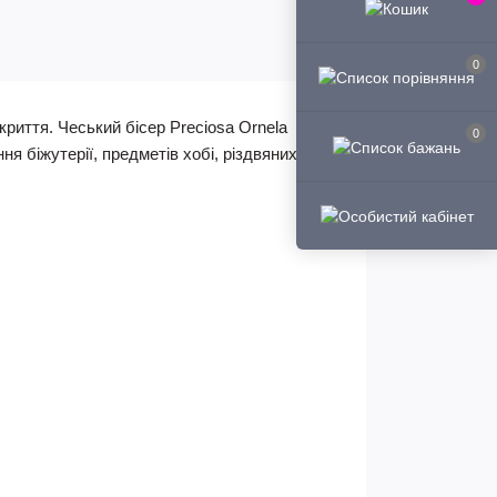
0
криття. Чеський бісер Preciosa Ornela
0
ня біжутерії, предметів хобі, різдвяних