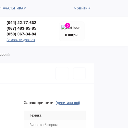
СТАЧАЛЬНИКАМ
> Увійти <
(044) 22-77-662
0
(067) 483-65-85
(050) 067-34-84
0.00грн.
Замовити дзвінок
озорий
Характеристики:
(дивитися всі)
Техніка
Вишивка бісером