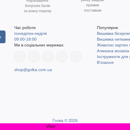
ринку завдяки
Нарахування
прямим
бонусних балів
поставкам
за кожну покупку
Час роботи
Популярне
понеділок-неділя
Вишивка бісером
я
09:00-18:00
Вишивка ниткам
Ми в соціальних мережах:
Живопис картин
Алмазна мозаїка
Інструменти для 
В'язання
shop@golka.com.ua
Голка © 2026
Viber