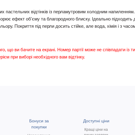
ких пастельних відтінків із перламутровим холодним напиленням
ворює ефект об'єму та благородного блиску. Ідеально підходить
кольору. Покриття під перли досить стійке, але вода, хімія і з ч
ого, що ви бачите на екрані. Номер партії може не співпадати із т
ієм при виборі необхідного вам відтінку.
Бонуси за
Доступні ціни
покупки
Кращі ціни на