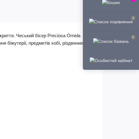
0
криття. Чеський бісер Preciosa Ornela
0
ня біжутерії, предметів хобі, різдвяних