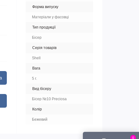
Форма випуску
Матеріали у фасовці
Тип продукції
Бісер
Серія товарів
Shell
Вага
а
5 г.
Вид бісеру
Бісер №10 Preciosa
Колір
Бежевий
0