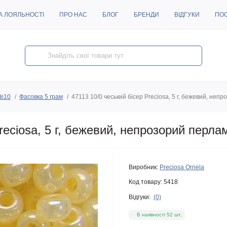
А ЛОЯЛЬНОСТІ
ПРО НАС
БЛОГ
БРЕНДИ
ВІДГУКИ
ПО
 №10
Фасовка 5 грам
47113 10/0 чеський бісер Preciosa, 5 г, бежевий, не
reciosa, 5 г, бежевий, непрозорий перл
Виробник:
Preciosa Ornela
Код товару:
5418
Відгуки:
(0)
В наявності 52 шт.