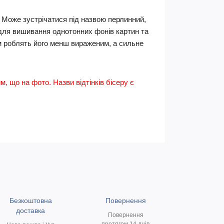
. Може зустрічатися під назвою перлинний,
 для вишивання однотонних фонів картин та
асом роблять його менш вираженим, а сильне
им, що на фото. Назви відтінків бісеру є
Безкоштовна
Повернення
доставка
Повернення