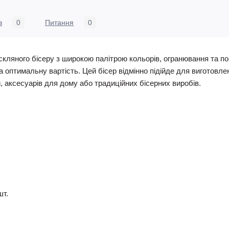
в
0
Питання
0
скляного бісеру з широкою палітрою кольорів, огранювання та по
та оптимальну вартість. Цей бісер відмінно підійде для виготовлен
й, аксесуарів для дому або традиційних бісерних виробів.
шт.