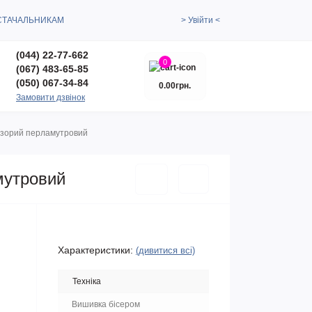
СТАЧАЛЬНИКАМ
> Увійти <
(044) 22-77-662
0
(067) 483-65-85
(050) 067-34-84
0.00грн.
Замовити дзвінок
прозорий перламутровий
амутровий
Характеристики:
(дивитися всі)
Техніка
Вишивка бісером