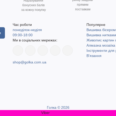
ринку завдяки
Нарахування
прямим
бонусних балів
поставкам
за кожну покупку
Час роботи
Популярне
понеділок-неділя
Вишивка бісером
я
09:00-18:00
Вишивка ниткам
Ми в соціальних мережах:
Живопис картин
Алмазна мозаїка
Інструменти для 
В'язання
shop@golka.com.ua
Голка © 2026
Viber