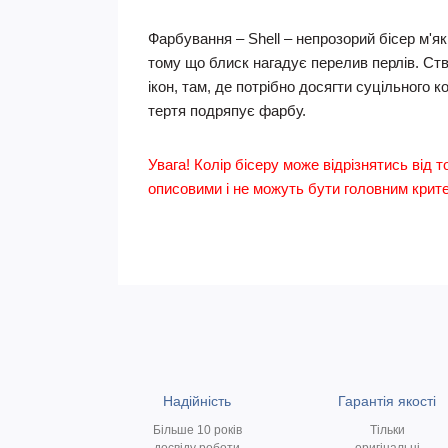
Фарбування – Shell – непрозорий бісер м'я
тому що блиск нагадує перелив перлів. Ст
ікон, там, де потрібно досягти суцільного 
тертя подряпує фарбу.
Увага! Колір бісеру може відрізнятись від т
описовими і не можуть бути головним критер
Надійність
Гарантія якості
Більше 10 років
Тільки