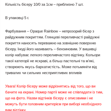
Кількість бісеру 10/0 за 1см – приблизно 7 шт.
В упаковці 5 г.
Фарбування – Opaque Rainbow – непрозорий бісер з
райдужним покриттям. Глянцеві переливчасті райдужні
покриття наносять переважно на зовнішню поверхню
бісеру. Іноді його називають – бензиновим. У вишивці
колір набуває легкого переливчастого відтінку. Кольори
такої категорії не яскраві, а більш пастельні та м'які,
створюють якусь бархатистість. Може потьмяніти від
тривалих чи сильних несприятливих впливів
Увага! Колір бісеру може відрізнятись від того, що ви
бачите на екрані. Номер партії може не співпадати із тим,
що на фото. Назви відтінків бісеру є описовими і не
можуть бути головним критерієм при виборі необхідного
вам відтінку.