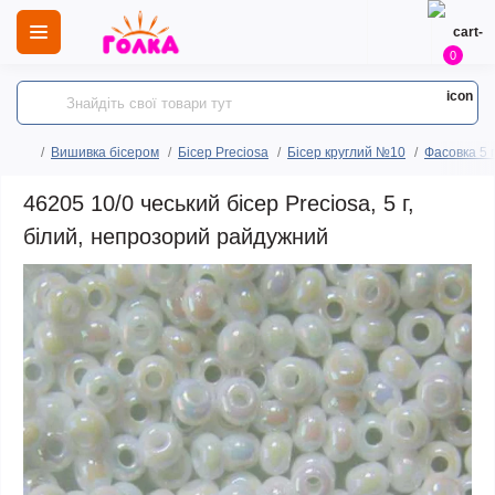
0
Вишивка бісером
Бісер Preciosa
Бісер круглий №10
Фасовка 5 
46205 10/0 чеський бісер Preciosa, 5 г,
білий, непрозорий райдужний