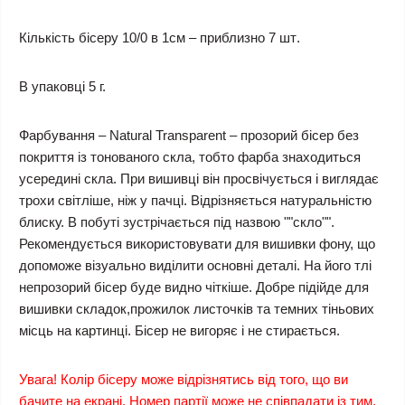
Кількість бісеру
10/0 в 1см
–
приблизно 7 шт
.
В упаковці 5 г.
Фарбування – Natural Transparent – прозорий бісер без
покриття із тонованого скла, тобто фарба знаходиться
усередині скла. При вишивці він просвічується і виглядає
трохи світліше, ніж у пачці. Відрізняється натуральністю
блиску. В побуті зустрічається під назвою ""скло"".
Рекомендується використовувати для вишивки фону, що
допоможе візуально виділити основні деталі. На його тлі
непрозорий бісер буде видно чіткіше. Добре підійде для
вишивки складок,прожилок листочків та темних тіньових
місць на картинці. Бісер не вигоряє і не стирається.
Увага! Колір бісеру може відрізнятись від того, що ви
бачите на екрані. Номер партії може не співпадати із тим,