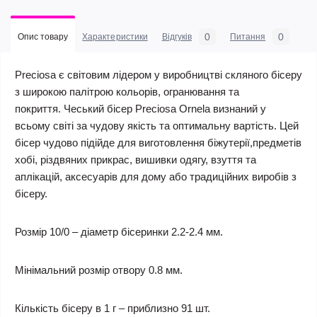
0
0
Опис товару
Характеристики
Відгуків
Питання
Preciosa є світовим лідером у виробництві
скляного бісеру
з широкою палітрою кольорів,
огранювання
та
покриття
.
Чеський бісер
Preciosa
Ornela
визнаний
у
всьому світі за чудову якість та
оптимальну
вартість
. Цей
бісер чудово підійде для виготовлення біжутерії,предметів
хобі, різдвяних прикрас, вишивки одягу, взуття та
аплікацій, аксесуарів для дому або традиційних виробів з
бісеру.
Розмір 10/0 – діаметр бісеринки
2.2-2.4
мм.
Мінімальний розмір отвору 0.8 мм.
Кількість бісеру в 1 г – приблизно 91 шт.