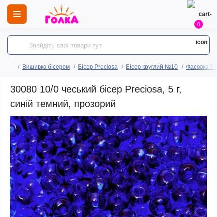
0
Вишивка бісером
Бісер Preciosa
Бісер круглий №10
Фасовка 5 
30080 10/0 чеський бісер Preciosa, 5 г,
синій темний, прозорий