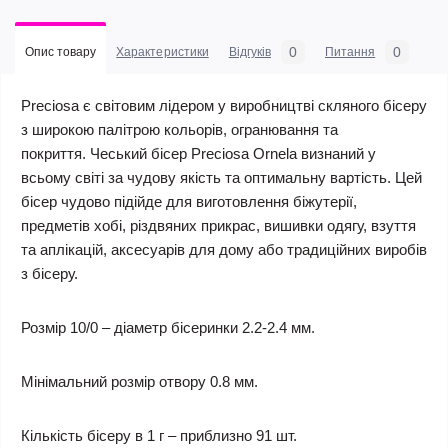
0
0
Опис товару
Характеристики
Відгуків
Питання
Preciosa є світовим лідером у виробництві
скляного бісеру
з широкою палітрою кольорів,
огранювання
та
покриття
.
Чеський бісер
Preciosa
Ornela
визнаний
у
всьому світі за чудову якість та
оптимальну
вартість
. Цей
бісер чудово підійде для виготовлення біжутерії,
предметів хобі, різдвяних прикрас, вишивки одягу, взуття
та аплікацій, аксесуарів для дому або традиційних виробів
з бісеру.
Розмір 10/0 – діаметр бісеринки
2.2-2.4
мм.
Мінімальний розмір отвору 0.8 мм.
Кількість бісеру в 1 г – приблизно 91 шт.