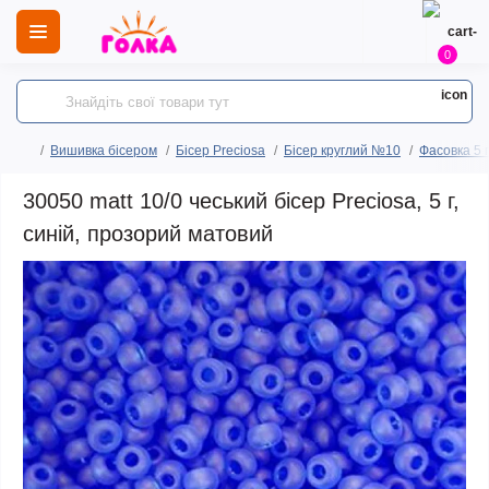
0
Вишивка бісером
Бісер Preciosa
Бісер круглий №10
Фасовка 5 
30050 matt 10/0 чеський бісер Preciosa, 5 г,
синій, прозорий матовий