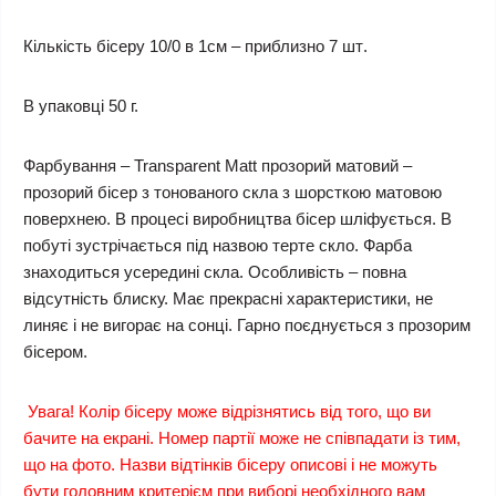
Кількість бісеру
10/0 в 1см
–
приблизно 7 шт
.
В упаковці 50 г.
Фарбування – Transparent Matt прозорий матовий –
прозорий бісер з тонованого скла з шорсткою матовою
поверхнею. В процесі виробництва бісер шліфується. В
побуті зустрічається під назвою терте скло. Фарба
знаходиться усередині скла. Особливість – повна
відсутність блиску. Має прекрасні характеристики, не
линяє і не вигорає на сонці. Гарно поєднується з прозорим
бісером.
Увага! Колір бісеру може відрізнятись від того, що ви
бачите на екрані. Номер партії може не співпадати із тим,
що на фото. Назви відтінків бісеру описові і не можуть
бути головним критерієм при виборі необхідного вам