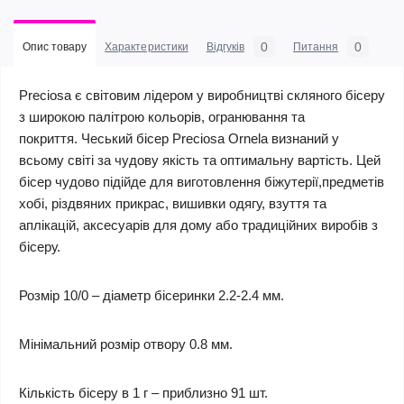
0
0
Опис товару
Характеристики
Відгуків
Питання
Preciosa є світовим лідером у виробництві
скляного бісеру
з широкою палітрою кольорів,
огранювання
та
покриття
.
Чеський бісер
Preciosa
Ornela
визнаний
у
всьому світі за чудову якість та
оптимальну
вартість
. Цей
бісер чудово підійде для виготовлення біжутерії,предметів
хобі, різдвяних прикрас, вишивки одягу, взуття та
аплікацій, аксесуарів для дому або традиційних виробів з
бісеру.
Розмір 10/0 – діаметр бісеринки
2.2-2.4
мм.
Мінімальний розмір отвору 0.8 мм.
Кількість бісеру в 1 г – приблизно 91 шт.