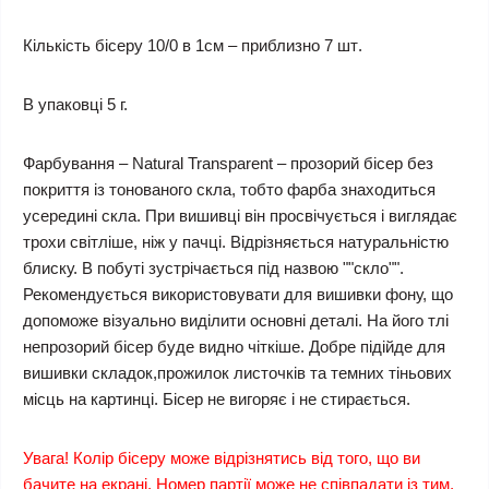
Кількість бісеру
10/0 в 1см
–
приблизно 7 шт
.
В упаковці 5 г.
Фарбування – Natural Transparent – прозорий бісер без
покриття із тонованого скла, тобто фарба знаходиться
усередині скла. При вишивці він просвічується і виглядає
трохи світліше, ніж у пачці. Відрізняється натуральністю
блиску. В побуті зустрічається під назвою ""скло"".
Рекомендується використовувати для вишивки фону, що
допоможе візуально виділити основні деталі. На його тлі
непрозорий бісер буде видно чіткіше. Добре підійде для
вишивки складок,прожилок листочків та темних тіньових
місць на картинці. Бісер не вигоряє і не стирається.
Увага! Колір бісеру може відрізнятись від того, що ви
бачите на екрані. Номер партії може не співпадати із тим,