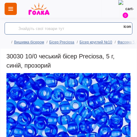
0
Вишивка бісером
Бісер Preciosa
Бісер круглий №10
Фасовка 5 
30030 10/0 чеський бісер Preciosa, 5 г,
синій, прозорий