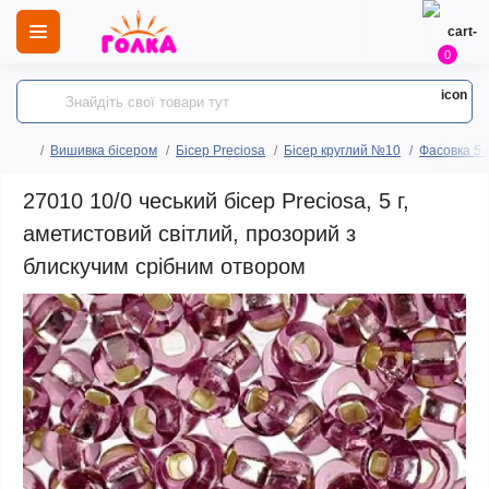
0
Вишивка бісером
Бісер Preciosa
Бісер круглий №10
Фасовка 5 
27010 10/0 чеський бісер Preciosa, 5 г,
аметистовий світлий, прозорий з
блискучим срібним отвором