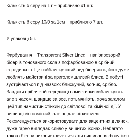
Кількість бісеру на 1 г – приблизно 91 шт.
Кількість бісеру 10/0 за 1см – приблизно 7 шт.
У упаковці 5 г.
Фарбування – Transparent Silver Lined – напівпрозорий
бісер із тонованого скла з пофарбованою в срібний
серединкою. Це найблискучіший вид бісеринок, його дуже
люблять майстрині за приголомшливий блиск. В побуті
зустрічається під назвою: блискучий, вогник, срібло.
Завдяки сріблястій серединці намистинки виблискують,
але з часом, швидше за все, потьмяніють, хоча загалом
цей тип намистин стійкий до світлової та хімічної дії. У
вишивці він помітний, але не дає чітких меж.
Рекомендується використовувати для акцентних ділянок,
дуже гарно виглядає сяйво у вишитих іконах. Небагато
такого бісеру використовується для вишивання фону ікон.