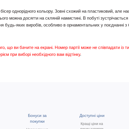
 бісер однорідного кольору. Зовні схожий на пластиковий, але н
цього можна досягти на скляній намистині. В побуті зустрічається
ня будь-яких виробів, особливо в орнаментальних у поєднанні з
ого, що ви бачите на екрані. Номер партії може не співпадати із т
ієм при виборі необхідного вам відтінку
.
Бонуси за
Доступні ціни
покупки
Кращі ціни на