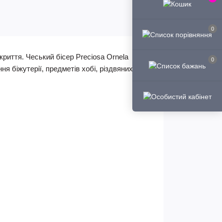
0
криття. Чеський бісер Preciosa Ornela
0
ня біжутерії, предметів хобі, різдвяних