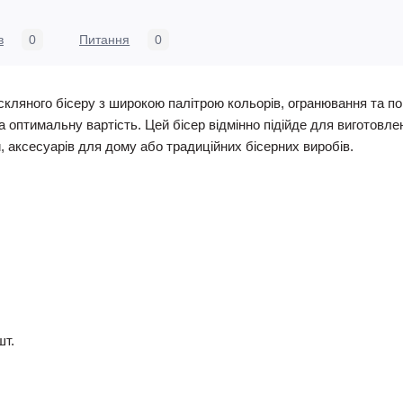
в
0
Питання
0
скляного бісеру з широкою палітрою кольорів, огранювання та по
та оптимальну вартість. Цей бісер відмінно підійде для виготовлен
й, аксесуарів для дому або традиційних бісерних виробів.
шт.