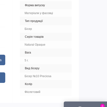
Форма випуску
Матеріали у фасовці
Тип продукції
Бісер
Серія товарів
Natural Opaque
Вага
а
5 г.
Вид бісеру
Бісер №10 Preciosa
Колір
Фіолетовий
0