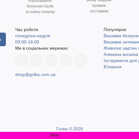
ринку завдяки
Нарахування
прямим
бонусних балів
поставкам
за кожну покупку
Час роботи
Популярне
понеділок-неділя
Вишивка бісером
я
09:00-18:00
Вишивка ниткам
Ми в соціальних мережах:
Живопис картин
Алмазна мозаїка
Інструменти для 
В'язання
shop@golka.com.ua
Голка © 2026
Viber