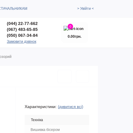
СТАЧАЛЬНИКАМ
> Увійти <
(044) 22-77-662
0
(067) 483-65-85
(050) 067-34-84
0.00грн.
Замовити дзвінок
розорий
Характеристики:
(дивитися всі)
Техніка
Вишивка бісером