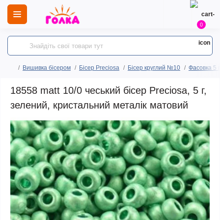
0
Вишивка бісером
Бісер Preciosa
Бісер круглий №10
Фасовка 5 
18558 matt 10/0 чеський бісер Preciosa, 5 г,
зелений, кристальний металік матовий