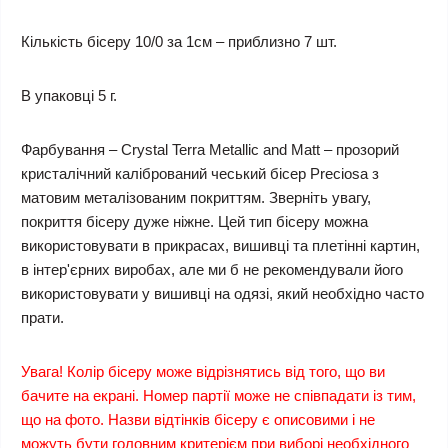
Кількість бісеру 10/0 за 1см – приблизно 7 шт.
В упаковці 5 г.
Фарбування – Crystal Terra Metallic and Matt – прозорий
кристалічний калібрований чеський бісер Preciosa з
матовим металізованим покриттям. Зверніть увагу,
покриття бісеру дуже ніжне. Цей тип бісеру можна
використовувати в прикрасах, вишивці та плетінні картин,
в інтер'єрних виробах, але ми б не рекомендували його
використовувати у вишивці на одязі, який необхідно часто
прати.
Увага! Колір бісеру може відрізнятись від того, що ви
бачите на екрані. Номер партії може не співпадати із тим,
що на фото. Назви відтінків бісеру є описовими і не
можуть бути головним критерієм при виборі необхідного