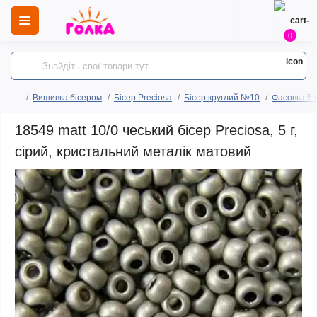
0
Вишивка бісером
Бісер Preciosa
Бісер круглий №10
Фасовка 5 
18549 matt 10/0 чеський бісер Preciosa, 5 г,
сірий, кристальний металік матовий