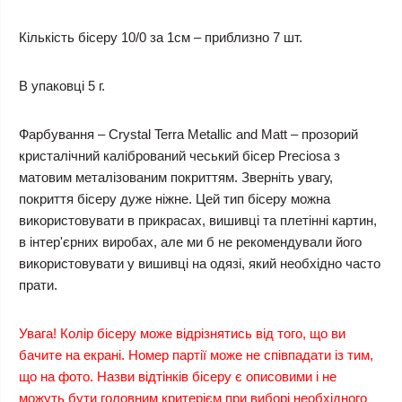
Кількість бісеру 10/0 за 1см – приблизно 7 шт.
В упаковці 5 г.
Фарбування – Crystal Terra Metallic and Matt – прозорий
кристалічний калібрований чеський бісер Preciosa з
матовим металізованим покриттям. Зверніть увагу,
покриття бісеру дуже ніжне. Цей тип бісеру можна
використовувати в прикрасах, вишивці та плетінні картин,
в інтер'єрних виробах, але ми б не рекомендували його
використовувати у вишивці на одязі, який необхідно часто
прати.
Увага! Колір бісеру може відрізнятись від того, що ви
бачите на екрані. Номер партії може не співпадати із тим,
що на фото. Назви відтінків бісеру є описовими і не
можуть бути головним критерієм при виборі необхідного