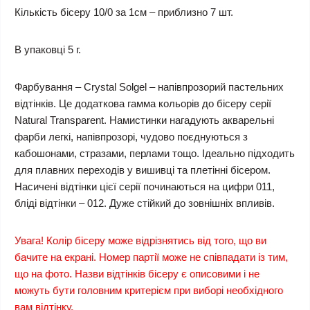
Кількість бісеру 10/0 за 1см – приблизно 7 шт.
В упаковці 5 г.
Фарбування – Crystal Solgel – напівпрозорий пастельних
відтінків. Це додаткова гамма кольорів до бісеру серії
Natural Transparent. Намистинки нагадують акварельні
фарби легкі, напівпрозорі, чудово поєднуються з
кабошонами, стразами, перлами тощо. Ідеально підходить
для плавних переходів у вишивці та плетінні бісером.
Насичені відтінки цієї серії починаються на цифри 011,
бліді відтінки – 012. Дуже стійкий до зовнішніх впливів.
Увага! Колір бісеру може відрізнятись від того, що ви
бачите на екрані. Номер партії може не співпадати із тим,
що на фото. Назви відтінків бісеру є описовими і не
можуть бути головним критерієм при виборі необхідного
вам відтінку.