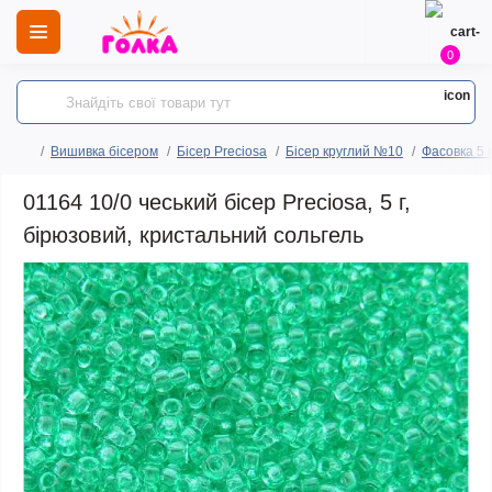
0
Вишивка бісером
Бісер Preciosa
Бісер круглий №10
Фасовка 5 
01164 10/0 чеський бісер Preciosa, 5 г,
бірюзовий, кристальний сольгель