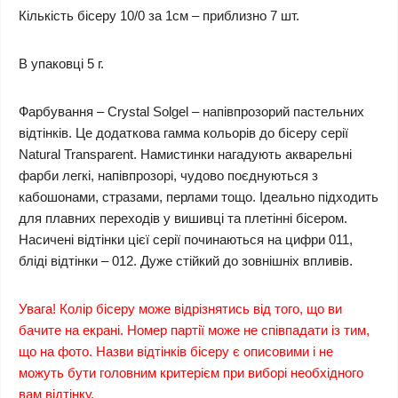
Кількість бісеру 10/0 за 1см – приблизно 7 шт.
В упаковці 5 г.
Фарбування – Crystal Solgel – напівпрозорий пастельних
відтінків. Це додаткова гамма кольорів до бісеру серії
Natural Transparent. Намистинки нагадують акварельні
фарби легкі, напівпрозорі, чудово поєднуються з
кабошонами, стразами, перлами тощо. Ідеально підходить
для плавних переходів у вишивці та плетінні бісером.
Насичені відтінки цієї серії починаються на цифри 011,
бліді відтінки – 012. Дуже стійкий до зовнішніх впливів.
Увага! Колір бісеру може відрізнятись від того, що ви
бачите на екрані. Номер партії може не співпадати із тим,
що на фото. Назви відтінків бісеру є описовими і не
можуть бути головним критерієм при виборі необхідного
вам відтінку.