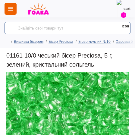
0
Вишивка бісером
Бісер Preciosa
Бісер круглий №10
Фасовка 5 
01161 10/0 чеський бісер Preciosa, 5 г,
зелений, кристальний сольгель