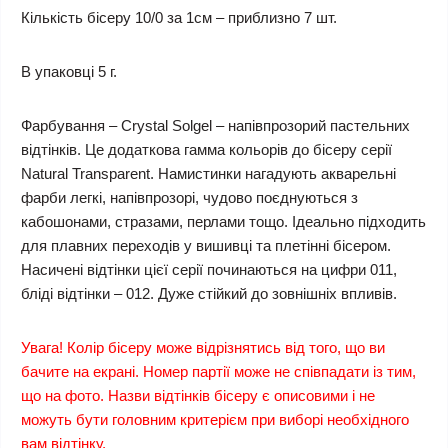
Кількість бісеру 10/0 за 1см – приблизно 7 шт.
В упаковці 5 г.
Фарбування – Crystal Solgel – напівпрозорий пастельних
відтінків. Це додаткова гамма кольорів до бісеру серії
Natural Transparent. Намистинки нагадують акварельні
фарби легкі, напівпрозорі, чудово поєднуються з
кабошонами, стразами, перлами тощо. Ідеально підходить
для плавних переходів у вишивці та плетінні бісером.
Насичені відтінки цієї серії починаються на цифри 011,
бліді відтінки – 012. Дуже стійкий до зовнішніх впливів.
Увага! Колір бісеру може відрізнятись від того, що ви
бачите на екрані. Номер партії може не співпадати із тим,
що на фото. Назви відтінків бісеру є описовими і не
можуть бути головним критерієм при виборі необхідного
вам відтінку.