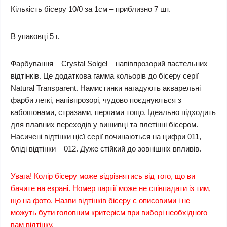
Кількість бісеру 10/0 за 1см – приблизно 7 шт.
В упаковці 5 г.
Фарбування – Crystal Solgel – напівпрозорий пастельних
відтінків. Це додаткова гамма кольорів до бісеру серії
Natural Transparent. Намистинки нагадують акварельні
фарби легкі, напівпрозорі, чудово поєднуються з
кабошонами, стразами, перлами тощо. Ідеально підходить
для плавних переходів у вишивці та плетінні бісером.
Насичені відтінки цієї серії починаються на цифри 011,
бліді відтінки – 012. Дуже стійкий до зовнішніх впливів.
Увага! Колір бісеру може відрізнятись від того, що ви
бачите на екрані. Номер партії може не співпадати із тим,
що на фото. Назви відтінків бісеру є описовими і не
можуть бути головним критерієм при виборі необхідного
вам відтінку.