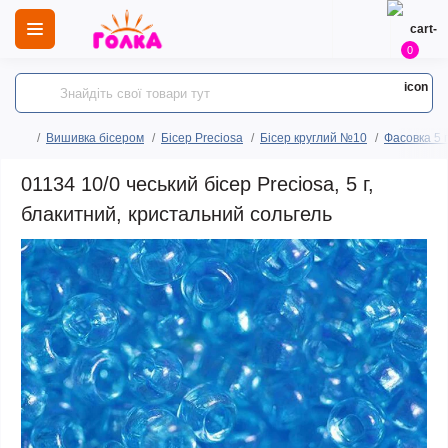
0
Вишивка бісером
Бісер Preciosa
Бісер круглий №10
Фасовка 5 
01134 10/0 чеський бісер Preciosa, 5 г,
блакитний, кристальний сольгель