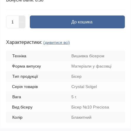
До кошика
Характеристики:
(дивитися всі)
Техніка
Вишивка бісером
Форма випуску
Матеріали у фасовці
Тип продукції
Бісер
Серія товарів
Crystal Solgel
Вага
5 г.
Вид бісеру
Бісер №10 Preciosa
Колір
Блакитний