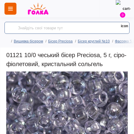
0
Вишивка бісером
Бісер Preciosa
Бісер круглий №10
Фасовка 5 
01121 10/0 чеський бісер Preciosa, 5 г, сіро-
фіолетовий, кристальний сольгель