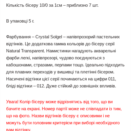
Кількість бісеру 10/0 за 1см – приблизно 7 шт.
В упаковці 5 г.
Фарбування – Crystal Solgel – напівпрозорий пастельних
відтінків. Це додаткова гамма кольорів до бісеру серії
Natural Transparent. Намистинки нагадують акварельні
фарби легкі, напівпрозорі, чудово поєднуються з
кабошонами, стразами, перлами тощо. Ідеально підходить
для плавних переходів у вишивці та плетінні бісером.
Насичені відтінки цієї серії починаються на цифри 011,
бліді відтінки – 012. Дуже стійкий до зовнішніх впливів.
Увага! Колір бісеру може відрізнятись від того, що ви
бачите на екрані. Номер партії може не співпадати із тим,
що на фото. Назви відтінків бісеру є описовими і не
можуть бути головним критерієм при виборі необхідного
вам відтінку.