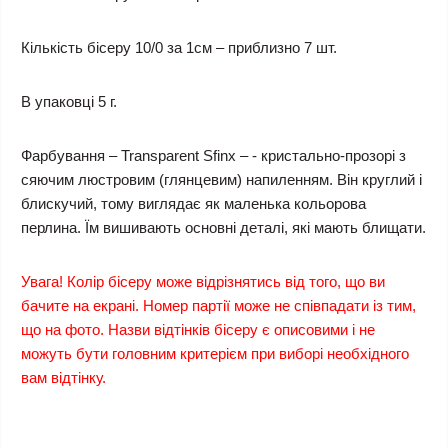
Кількість бісеру 10/0 за 1см – приблизно 7 шт.
В упаковці 5 г.
Фарбування – Transparent Sfinx – - кристально-прозорі з
сяючим люстровим (глянцевим) напиленням. Він круглий і
блискучий, тому виглядає як маленька кольорова
перлина. Їм вишивають основні деталі, які мають блищати.
Увага! Колір бісеру може відрізнятись від того, що ви
бачите на екрані. Номер партії може не співпадати із тим,
що на фото. Назви відтінків бісеру є описовими і не
можуть бути головним критерієм при виборі необхідного
вам відтінку.