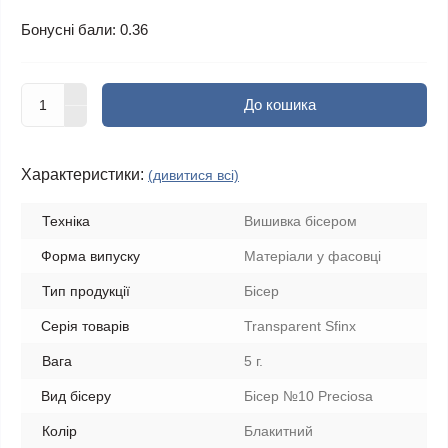
Бонусні бали: 0.36
До кошика
Характеристики:
(дивитися всі)
Техніка
Вишивка бісером
Форма випуску
Матеріали у фасовці
Тип продукції
Бісер
Серія товарів
Transparent Sfinx
Вага
5 г.
Вид бісеру
Бісер №10 Preciosa
Колір
Блакитний