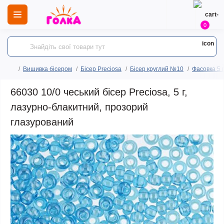
0
Вишивка бісером
Бісер Preciosa
Бісер круглий №10
Фасовка 5 
66030 10/0 чеський бісер Preciosa, 5 г,
лазурно-блакитний, прозорий
глазурований