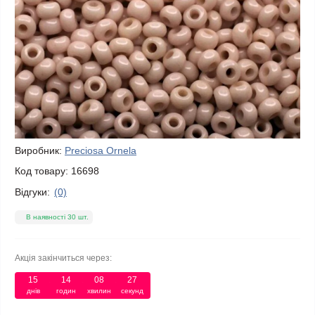
Виробник:
Preciosa Ornela
Код товару:
16698
Відгуки:
(0)
В наявності 30 шт.
Акція закінчиться через:
15
14
08
26
днів
годин
хвилин
секунд