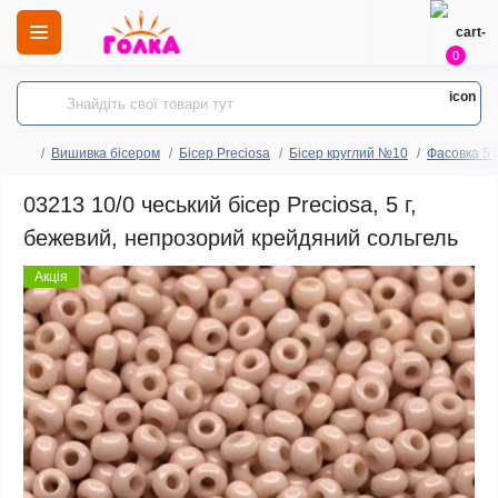
0
Вишивка бісером
Бісер Preciosa
Бісер круглий №10
Фасовка 5 
03213 10/0 чеський бісер Preciosa, 5 г,
бежевий, непрозорий крейдяний сольгель
Акція