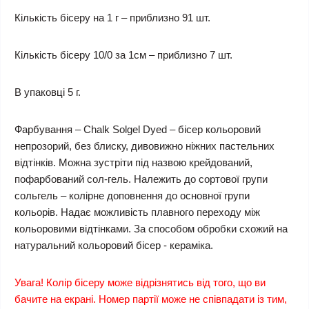
Кількість бісеру на 1 г – приблизно 91 шт.
Кількість бісеру 10/0 за 1см – приблизно 7 шт.
В упаковці 5 г.
Фарбування – Chalk Solgel Dyed – бісер кольоровий
непрозорий, без блиску, дивовижно ніжних пастельних
відтінків. Можна зустріти під назвою крейдований,
пофарбований сол-гель. Належить до сортової групи
сольгель – колірне доповнення до основної групи
кольорів. Надає можливість плавного переходу між
кольоровими відтінками. За способом обробки схожий на
натуральний кольоровий бісер - кераміка.
Увага! Колір бісеру може відрізнятись від того, що ви
бачите на екрані. Номер партії може не співпадати із тим,