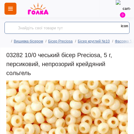
0
Вишивка бісером
Бісер Preciosa
Бісер круглий №10
Фасовка 5 
03282 10/0 чеський бісер Preciosa, 5 г,
персиковий, непрозорий крейдяний
сольгель