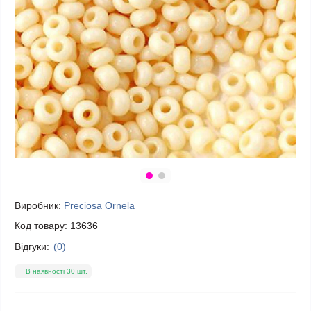
Виробник:
Preciosa Ornela
Код товару:
13636
Відгуки:
(0)
В наявності 30 шт.