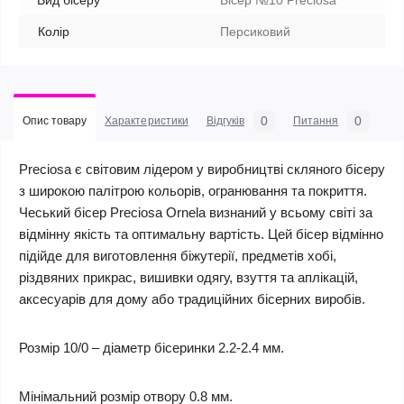
Вид бісеру
Бісер №10 Preciosa
Колір
Персиковий
0
0
Опис товару
Характеристики
Відгуків
Питання
Preciosa є світовим лідером у виробництві скляного бісеру
з широкою палітрою кольорів, огранювання та покриття.
Чеський бісер Preciosa Ornela визнаний у всьому світі за
відмінну якість та оптимальну вартість. Цей бісер відмінно
підійде для виготовлення біжутерії, предметів хобі,
різдвяних прикрас, вишивки одягу, взуття та аплікацій,
аксесуарів для дому або традиційних бісерних виробів.
Розмір 10/0 – діаметр бісеринки 2.2-2.4 мм.
Мінімальний розмір отвору 0.8 мм.