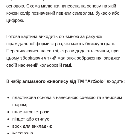
основою. Схема малюнка нанесена на основу на якій
кожен колір позначений певним символом, буквою або
цифрою.
Готова картина виходить об`ємною за рахунок
пірамідальної форми страз, які мають блискучі грані.
Переливаючись на світлі, стрази додають сяяння, при
цьому зберігаючи чіткий малюнок зображення, завдяки
своїй насиченій кольоровій гамі.
В набір
алмазного живопису від ТМ "ArtSolo"
входить:
пластикова основа з нанесеною схемою та клейовим
шаром;
пластикові стрази;
пінцет або стилус;
воск для викладки;
інструкція.