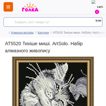
0
Алмазна мозаїка
Картини
AT5520 Тихіше миші. ArtSolo. Набір ал
AT5520 Тихіше миші. ArtSolo. Набір
алмазного живопису