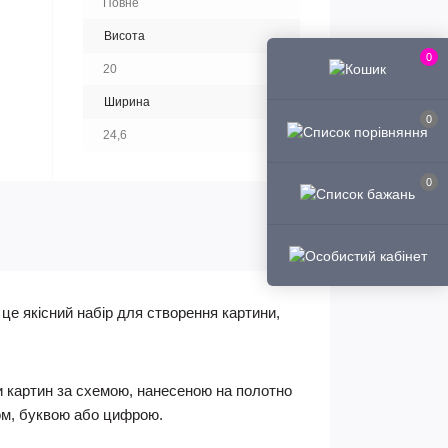
Повне
Висота
0
20
Ширина
0
24,6
0
 це якісний набір для створення картини,
и картин за схемою, нанесеною на полотно
ом, буквою або цифрою.