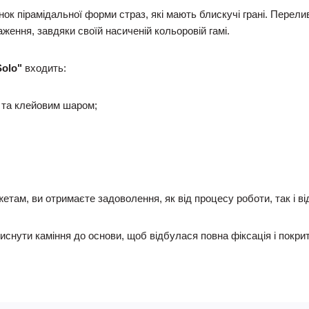
ок пірамідальної форми страз, які мають блискучі грані. Перели
ження, завдяки своїй насиченій кольоровій гамі.
Solo"
входить:
 та клейовим шаром;
там, ви отримаєте задоволення, як від процесу роботи, так і від
иснути каміння до основи, щоб відбулася повна фіксація і покри