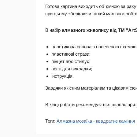
Готова картина виходить об`ємною за рахун
при цьому зберігаючи чіткий малюнок зобра
В набір
алмазного живопису від ТМ "Art
пластикова основа з нанесеною схемою
пластикові стрази;
пінцет або стилус;
воск для викладки;
інструкція.
Завдяки якісним матеріалам та цікавим сюже
В кінці роботи рекомендується щільно прит
Теги:
Алмазна мозаїка - квадратне каміння