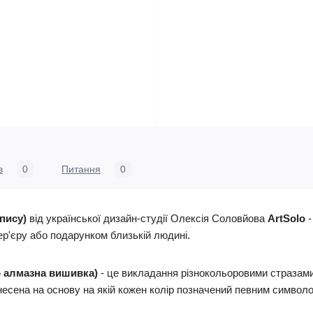
в
0
Питання
0
пису)
від української дизайн-студії Олексія Соловйова
ArtSolo
-
ер'єру або подарунком близькій людині.
о алмазна вишивка)
- це викладання різнокольоровими стразам
есена на основу на якій кожен колір позначений певним символ