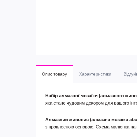
Опис товару
Характеристики
Відгукі
Набір алмазної мозаїки (алмазного живо
яка стане чудовим декором для вашого інт
Алмазний живопис (алмазна мозаїка
аб
з проклеєною основою. Схема малюнка нан