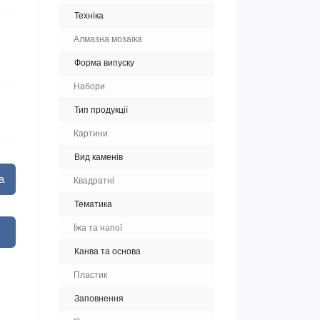
Техніка
Алмазна мозаїка
Форма випуску
Набори
Тип продукції
Картини
Вид каменів
а
Квадратні
Тематика
Їжа та напої
Канва та основа
Пластик
Заповнення