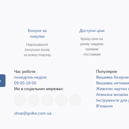
Бонуси за
Доступні ціни
покупки
Кращі ціни на
ринку завдяки
Нарахування
прямим
бонусних балів
поставкам
за кожну покупку
Час роботи
Популярне
понеділок-неділя
Вишивка бісером
я
09:00-18:00
Вишивка ниткам
Ми в соціальних мережах:
Живопис картин
Алмазна мозаїка
Інструменти для 
В'язання
shop@golka.com.ua