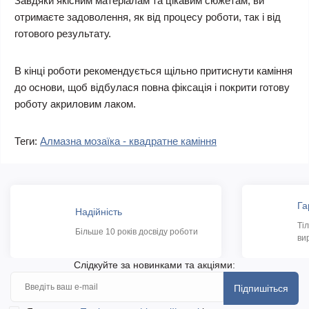
Завдяки якісним матеріалам та цікавим сюжетам, ви
отримаєте задоволення, як від процесу роботи, так і від
готового результату.
В кінці роботи рекомендується щільно притиснути каміння
до основи, щоб відбулася повна фіксація і покрити готову
роботу акриловим лаком.
Теги:
Алмазна мозаїка - квадратне каміння
Га
Надійність
Ті
Більше 10 років досвіду роботи
ви
Слідкуйте за новинками та акціями:
Підпишіться