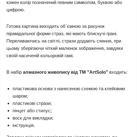
кожен колір позначений певним символом, буквою або
цифрою.
Готова картина виходить об`ємною за рахунок
пірамідальної форми страз, які мають блискучі грані.
Переливаючись на світлі, стрази додають сяяння, при
цьому зберігаючи чіткий малюнок зображення, завдяки
своїй насиченій кольоровій гамі.
В набір
алмазного живопису від ТМ "ArtSolo"
входить:
пластикова основа з нанесеною схемою та клейовим
шаром;
пластикові стрази;
пінцет або стилус;
воск для викладки;
інструкція.