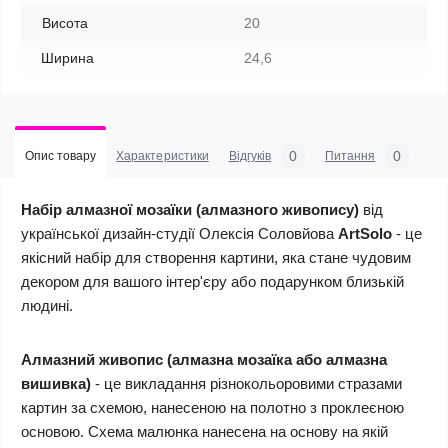
Висота
20
Ширина
24,6
0
0
Опис товару
Характеристики
Відгуків
Питання
Набір алмазної мозаїки (алмазного живопису)
від
української дизайн-студії Олексія Соловйова
ArtSolo
- це
якісний набір для створення картини, яка стане чудовим
декором для вашого інтер'єру або подарунком близькій
людині.
Алмазний живопис (алмазна мозаїка
або алмазна
вишивка)
- це викладання різнокольоровими стразами
картин за схемою, нанесеною на полотно з проклеєною
основою. Схема малюнка нанесена на основу на якій