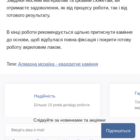
Завдяки якісним матеріалам та цікавим сюжетам, ви
отримаєте задоволення, як від процесу роботи, так і від
готового результату.
В кінці роботи рекомендується щільно притиснути каміння
до основи, щоб відбулася повна фіксація і покрити готову
роботу акриловим лаком.
Теги:
Алмазна мозаїка - квадратне каміння
Га
Надійність
Ті
Більше 10 років досвіду роботи
ви
Слідкуйте за новинками та акціями:
Підпишіться