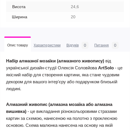
Висота
24,6
Ширина
20
0
0
Опис товару
Характеристики
Відгуків
Питання
Набір алмазної мозаїки (алмазного живопису)
від
української дизайн-студії Олексія Соловйова
ArtSolo
- це
якісний набір для створення картини, яка стане чудовим
декором для вашого інтер'єру або подарунком близькій
людині.
Алмазний живопис (алмазна мозаїка
або алмазна
вишивка)
- це викладання різнокольоровими стразами
картин за схемою, нанесеною на полотно з проклеєною
основою. Схема малюнка нанесена на основу на якій