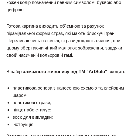
кожен колір позначений певним символом, буквою або
цифрою.
Готова картина виходить об`ємною за рахунок
пірамідальної форми страз, які мають блискучі грані.
Переливаючись на світлі, стрази додають сяяння, при
цьому зберігаючи чіткий малюнок зображення, завдяки
своїй насиченій кольоровій гамі.
В набір
алмазного живопису від ТМ "ArtSolo"
входить:
пластикова основа з нанесеною схемою та клейовим
шаром;
пластикові стрази;
пінцет або стилус;
воск для викладки;
інструкція.