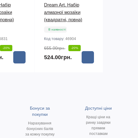
Набір
Dream Art. Набір
озаїки
алмазної мозаїки
 повна)
(квадратні, повна)
В наявності
6831
Код товару:
46904
655.00грн.
-20%
-20%
н.
524.00грн.
Бонуси за
Доступні ціни
покупки
Кращі ціни на
ринку завдяки
Нарахування
прямим
бонусних балів
поставкам
за кожну покупку