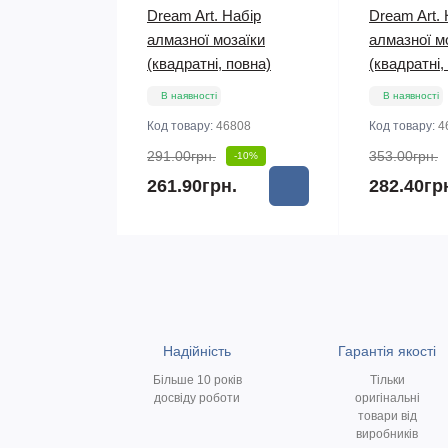
Dream Art. Набір
Dream Art. 
алмазної мозаїки
алмазної м
(квадратні, повна)
(квадратні,
В наявності
В наявності
Код товару:
46808
Код товару:
4
291.00грн.
353.00грн.
-10%
261.90грн.
282.40гр
Надійність
Гарантія якості
Більше 10 років
Тільки
досвіду роботи
оригінальні
товари від
виробників