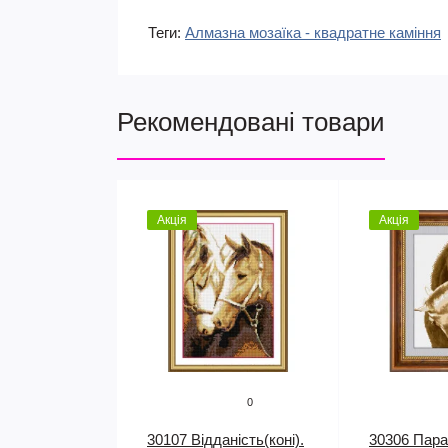
Теги:
Алмазна мозаїка - квадратне каміння
Рекомендовані товари
Акція
Акція
0
30107 Відданість(коні).
30306 Пара