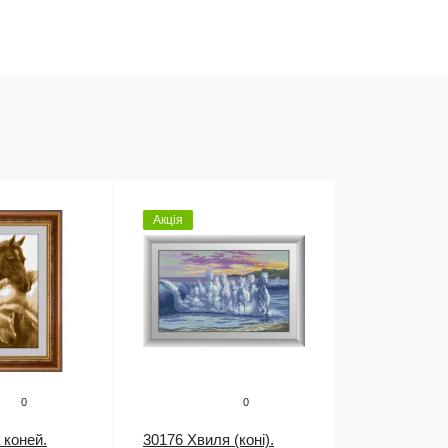
Акція
0
0
 коней.
30176 Хвиля (коні).