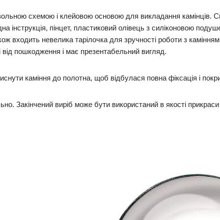
мвольною схемою і клейовою основою для викладання камінців. 
на інструкція, пінцет, пластиковий олівець з силіконовою подуше
акож входить невелика тарілочка для зручності роботи з каміння
і від пошкодження і має презентабельний вигляд.
иснути каміння до полотна, щоб відбулася повна фіксація і покр
ьно. Закінчений виріб може бути використаний в якості прикраси 