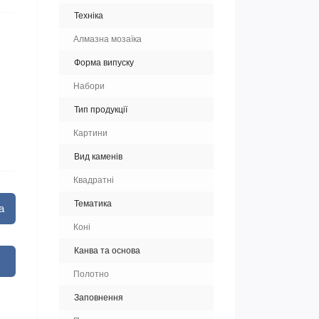
Техніка
Алмазна мозаїка
Форма випуску
Набори
Тип продукції
Картини
Вид каменів
Квадратні
Тематика
а
Коні
Канва та основа
Полотно
Заповнення