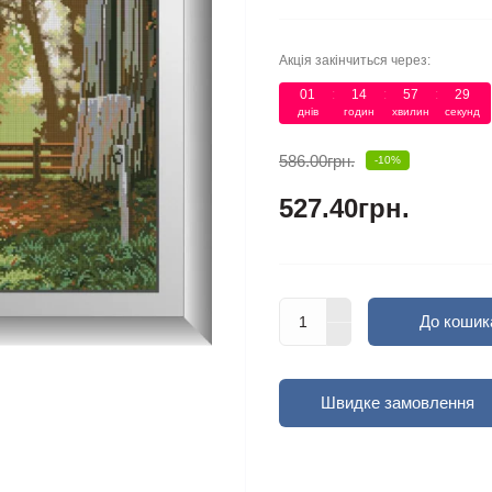
Акція закінчиться через:
01
:
14
:
57
:
28
днів
годин
хвилин
секунд
586.00грн.
-10%
527.40грн.
До кошик
Швидке замовлення