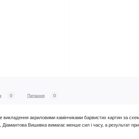
в
0
Питання
0
це викладення акриловими камінчиками барвистих картин за схе
 Діамантова Вишивка вимагає менше сил і часу, а результат при