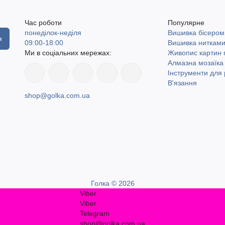
Час роботи
Популярне
понеділок-неділя
Вишивка бісером
я
09:00-18:00
Вишивка ниткам
Ми в соціальних мережах:
Живопис картин
Алмазна мозаїка
Інструменти для 
В'язання
shop@golka.com.ua
Голка © 2026
Viber
Viber
Telegram
shop@golka.com.ua