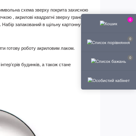
Символьна схема зверху покрита захисною
чкою , акрилові квадратні зверху грановані
0
м. Набір запакований в щільну картонну
0
ити готову роботу акриловим лаком.
0
інтер'єрів будинків, а також стане