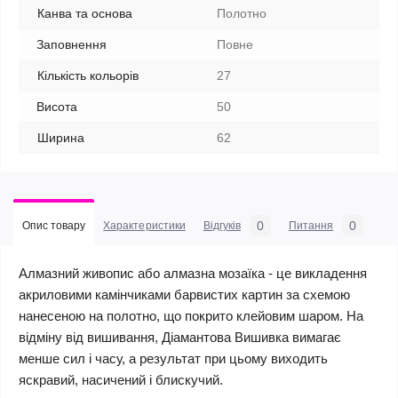
Канва та основа
Полотно
Заповнення
Повне
Кількість кольорів
27
Висота
50
Ширина
62
0
0
Опис товару
Характеристики
Відгуків
Питання
Алмазний живопис або алмазна мозаїка - це викладення
акриловими камінчиками барвистих картин за схемою
нанесеною на полотно, що покрито клейовим шаром. На
відміну від вишивання, Діамантова Вишивка вимагає
менше сил і часу, а результат при цьому виходить
яскравий, насичений і блискучий.