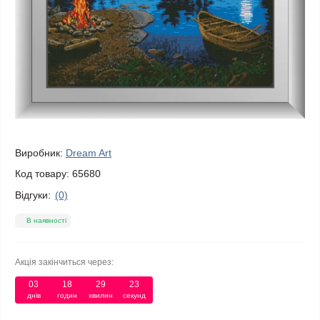
Виробник:
Dream Art
Код товару:
65680
Відгуки:
(0)
В наявності
Акція закінчиться через:
03
18
29
23
днів
годин
хвилин
секунд