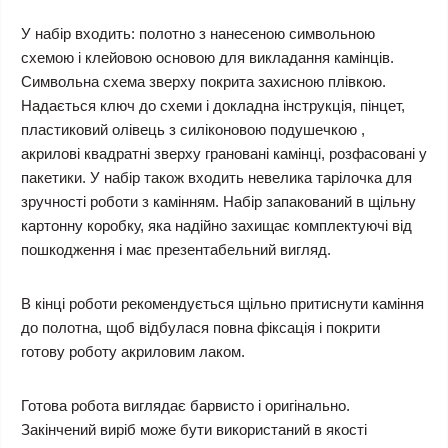
У набір входить: полотно з нанесеною символьною
схемою і клейовою основою для викладання камінців.
Символьна схема зверху покрита захисною плівкою.
Надається ключ до схеми і докладна інструкція, пінцет,
пластиковий олівець з силіконовою подушечкою ,
акрилові квадратні зверху грановані камінці, розфасовані у
пакетики. У набір також входить невелика тарілочка для
зручності роботи з камінням. Набір запакований в щільну
картонну коробку, яка надійно захищає комплектуючі від
пошкодження і має презентабельний вигляд.
В кінці роботи рекомендується щільно притиснути каміння
до полотна, щоб відбулася повна фіксація і покрити
готову роботу акриловим лаком.
Готова робота виглядає барвисто і оригінально.
Закінчений виріб може бути використаний в якості