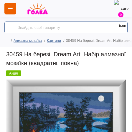
0
Алмазна мозаїка
Картини
30459 На березі. Dream Art. Набір алма
30459 На березі. Dream Art. Набір алмазної
мозаїки (квадратні, повна)
Акція