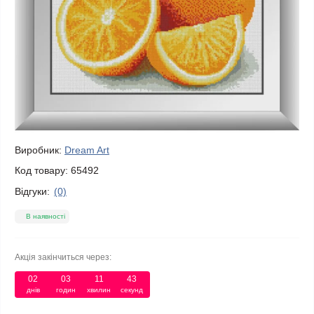
Виробник:
Dream Art
Код товару:
65492
Відгуки:
(0)
В наявності
Акція закінчиться через:
02
:
03
:
11
:
42
днів
годин
хвилин
секунд