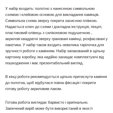
У набір входить: полотно з нанесеною символьною
схемою і клейовою основою для викладання камінців.
Символьна схема зверху покрита захисною плівкою.
Надається ключ до схеми і докладна інструкція, пінцет,
пластиковий олівець з силіконовою подушечкою ,
акрилові квадратні зверху грановані камінці, розфасовані у
пакетики. У набір також входить невелика тарілочка для
зручності роботи з камінням. Набір запакований в щільну
картонну коробку, яка надійно захищає комплектуючі від
пошкодження і має презентабельний вигляд.
В кінці роботи рекомендується щільно притиснути каміння
до полотна, щоб відбулася повна фіксація і покрити
готову роботу акриловим лаком.
Готова робота виглядає барвисто і оригінально.
Закінчений виріб може бути використаний в якості