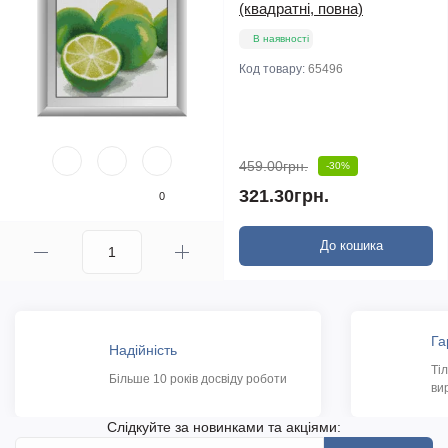
(квадратні, повна)
В наявності
Код товару:
65496
459.00грн.
-30%
321.30грн.
0
До кошика
Га
Надійність
Ті
Більше 10 років досвіду роботи
ви
Слідкуйте за новинками та акціями: