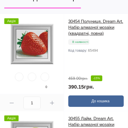
30454 Полуниця. Dream Art.
Акція
Набір алмазної мозаїки
(квадратні, повна)
В наявності
Код товару:
65494
459.00грн.
-15%
390.15грн.
0
До кошика
30455 Лайм. Dream Art.
Акція
Набір алмазної мозаїки