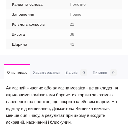
Канва та основа
Полотно
Заповнення
Повне
Кількість кольорів
21
Висота
38
Ширина
41
0
0
Опис товару
Характеристики
Відгуків
Питання
Алмазний живопис або алмазна мозаїка - це викладення
акриловими камінчиками барвистих картин за схемою
нанесеною на полотно, що покрито клейовим шаром. На
відміну від вишивання, Діамантова Вишивка вимагає
менше сил і часу, а результат при цьому виходить
яскравий, насичений і блискучий.