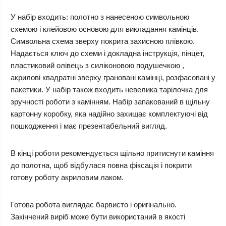
У набір входить: полотно з нанесеною символьною
схемою і клейовою основою для викладання камінців.
Символьна схема зверху покрита захисною плівкою.
Надається ключ до схеми і докладна інструкція, пінцет,
пластиковий олівець з силіконовою подушечкою ,
акрилові квадратні зверху грановані камінці, розфасовані у
пакетики. У набір також входить невелика тарілочка для
зручності роботи з камінням. Набір запакований в щільну
картонну коробку, яка надійно захищає комплектуючі від
пошкодження і має презентабельний вигляд.
В кінці роботи рекомендується щільно притиснути каміння
до полотна, щоб відбулася повна фіксація і покрити
готову роботу акриловим лаком.
Готова робота виглядає барвисто і оригінально.
Закінчений виріб може бути використаний в якості