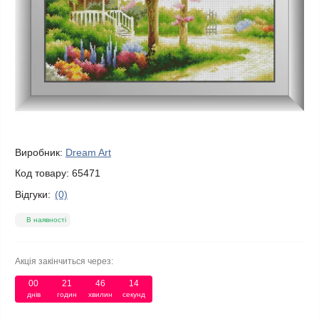
Виробник:
Dream Art
Код товару:
65471
Відгуки:
(0)
В наявності
Акція закінчиться через:
00
21
46
14
днів
годин
хвилин
секунд