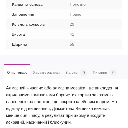
Канва та основа
Полотно
Заповнення
Повне
Кількість кольорів
29
Висота
41
Ширина
55
0
0
Опис товару
Характеристики
Відгуків
Питання
Алмазний живопис або алмазна мозаїка - це викладення
акриловими камінчиками барвистих картин за схемою
нанесеною на полотно, що покрито клейовим шаром. На
відміну від вишивання, Діамантова Вишивка вимагає
менше сил і часу, а результат при цьому виходить
яскравий, насичений і блискучий.