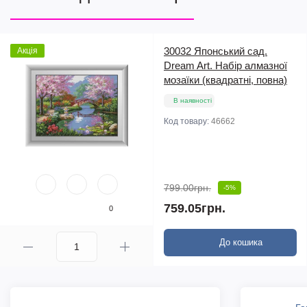
30032 Японський сад.
Акція
Dream Art. Набір алмазної
мозаїки (квадратні, повна)
В наявності
Код товару:
46662
799.00грн.
-5%
759.05грн.
0
До кошика