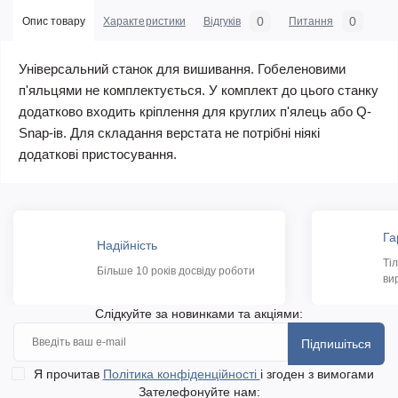
0
0
Опис товару
Характеристики
Відгуків
Питання
Універсальний станок для вишивання. Гобеленовими
п'яльцями не комплектується. У комплект до цього станку
додатково входить кріплення для круглих п'ялець або Q-
Snap-ів. Для складання верстата не потрібні ніякі
додаткові пристосування.
Га
Надійність
Ті
Більше 10 років досвіду роботи
ви
Слідкуйте за новинками та акціями:
Підпишіться
Я прочитав
Політика конфіденційності
і згоден з вимогами
Зателефонуйте нам: