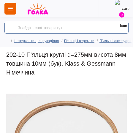
0
Інструменти для рукоділля
П'яльці і верстати
П'яльці і аксесуари
202-10 П'яльця круглі d=275мм висота 8мм
товщина 10мм (бук). Klass & Gessmann
Німеччина