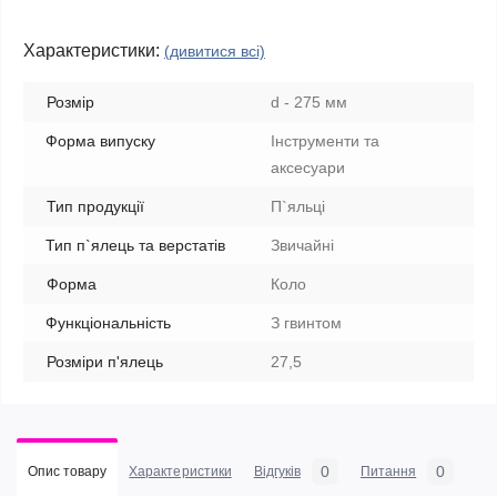
Характеристики:
(дивитися всі)
Розмір
d - 275 мм
Форма випуску
Інструменти та
аксесуари
Тип продукції
П`яльці
Тип п`ялець та верстатів
Звичайні
Форма
Коло
Функціональність
З гвинтом
Розміри п'ялець
27,5
0
0
Опис товару
Характеристики
Відгуків
Питання