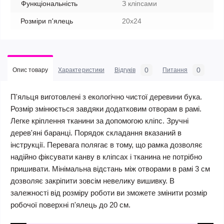
Функціональність
З кліпсами
Розміри п'ялець
20х24
0
0
Опис товару
Характеристики
Відгуків
Питання
П'яльця виготовлені з екологічно чистої деревини бука.
Розмір змінюється завдяки додатковим отворам в рамі.
Легке кріплення тканини за допомогою кліпс. Зручні
дерев'яні баранці. Порядок складання вказаний в
інструкції. Перевага полягає в тому, що рамка дозволяє
надійно фіксувати канву в кліпсах і тканина не потрібно
пришивати. Мінімальна відстань між отворами в рамі 3 см
дозволяє закріпити зовсім невелику вишивку. В
залежності від розміру роботи ви зможете змінити розмір
робочої поверхні п'ялець до 20 см.