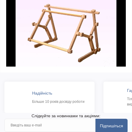
Га
Надійність
Ті
Більше 10 років досвіду роботи
ви
Слідкуйте за новинками та акціями:
Підпишіться