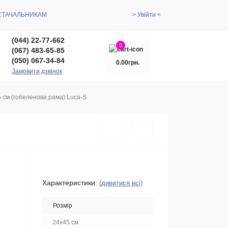
СТАЧАЛЬНИКАМ
> Увійти <
(044) 22-77-662
0
(067) 483-65-85
(050) 067-34-84
0.00грн.
Замовити дзвінок
5 см (гобеленова рама) Luca-S
Характеристики:
(дивитися всі)
Розмір
24х45 см