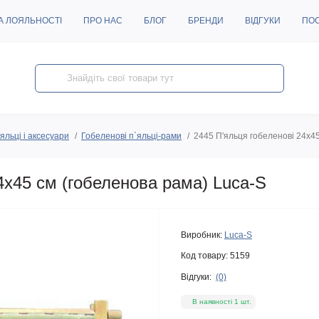
А ЛОЯЛЬНОСТІ
ПРО НАС
БЛОГ
БРЕНДИ
ВІДГУКИ
ПО
'яльці і аксесуари
Гобеленові п`яльці-рами
2445 П'яльця гобеленові 24х4
4х45 см (гобеленова рама) Luca-S
Виробник:
Luca-S
Код товару:
5159
Відгуки:
(0)
В наявності 1 шт.