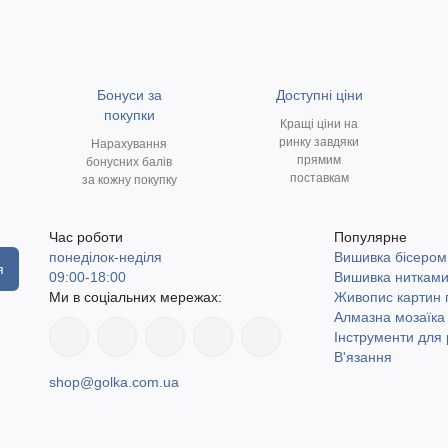
Бонуси за
Доступні ціни
покупки
Кращі ціни на
ринку завдяки
Нарахування
прямим
бонусних балів
поставкам
за кожну покупку
Час роботи
Популярне
понеділок-неділя
Вишивка бісером
я
09:00-18:00
Вишивка ниткам
Ми в соціальних мережах:
Живопис картин
Алмазна мозаїка
Інструменти для 
В'язання
shop@golka.com.ua