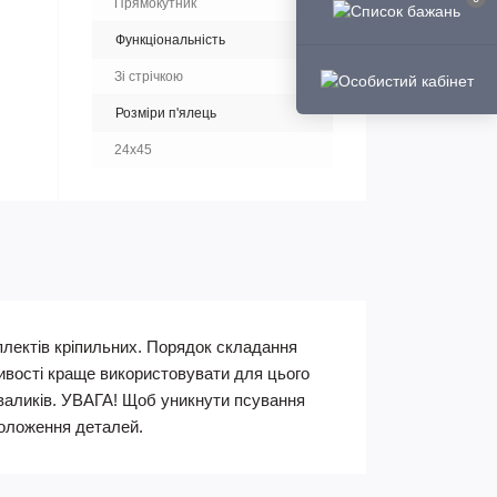
Прямокутник
Функціональність
Зі стрічкою
Розміри п'ялець
24х45
мплектів кріпильних. Порядок складання
жливості краще використовувати для цього
валиків. УВАГА! Щоб уникнути псування
положення деталей.