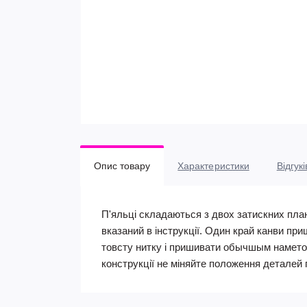
Опис товару
Характеристики
Відгукі
П'яльці складаються з двох затискних план
вказаний в інструкції. Один край канви при
товсту нитку і пришивати обычшым намето
конструкції не міняйте положення деталей