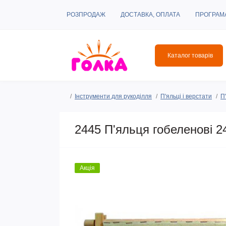
РОЗПРОДАЖ
ДОСТАВКА, ОПЛАТА
ПРОГРАМ
Каталог товарів
Інструменти для рукоділля
П'яльці і верстати
П
2445 П'яльця гобеленові 2
Акція