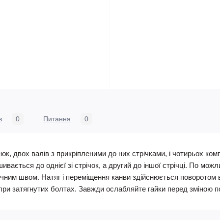
в
0
Питання
0
ок, двох валів з прикріпленими до них стрічками, і чотирьох ко
шивається до однієї зі стрічок, а другий до іншої стрічці. По мо
чним швом. Натяг і переміщення канви здійснюється поворотом 
 при затягнутих болтах. Завжди ослабляйте гайки перед зміною 