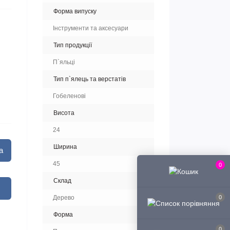
Форма випуску
Інструменти та аксесуари
Тип продукції
П`яльці
Тип п`ялець та верстатів
Гобеленові
Висота
24
Ширина
а
45
0
Склад
0
Дерево
Форма
0