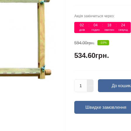
Акція закінчиться через:
02
:
04
:
18
:
24
днів
годин
хвилин
секунд
594.00грн.
-10%
534.60грн.
До кошик
Швидке замовлення