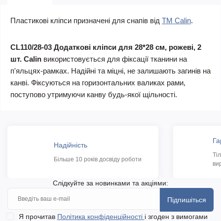
Пластикові кліпси призначені для снапів від
ТМ Calin
.
CL110/28-03 Додаткові кліпси для 28*28 см, рожеві, 2
шт. Calin
використовується для фіксації тканини на
п'яльцях-рамках. Надійні та міцні, не залишають загинів на
канві. Фіксуються на горизонтальних валиках рами,
поступово утримуючи канву будь-якої щільності.
Га
Надійність
Ті
Більше 10 років досвіду роботи
ви
Слідкуйте за новинками та акціями:
Підпишіться
Я прочитав
Політика конфіденційності
і згоден з вимогами