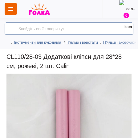
0
Інструменти для рукоділля
П'яльці і верстати
П'яльці і аксесуари
CL110/28-03 Додаткові кліпси для 28*28
см, рожеві, 2 шт. Calin